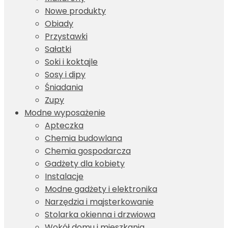
Nowe produkty
Obiady
Przystawki
Sałatki
Soki i koktajle
Sosy i dipy
Śniadania
Zupy
Modne wyposażenie
Apteczka
Chemia budowlana
Chemia gospodarcza
Gadżety dla kobiety
Instalacje
Modne gadżety i elektronika
Narzędzia i majsterkowanie
Stolarka okienna i drzwiowa
Wokół domu i mieszkania