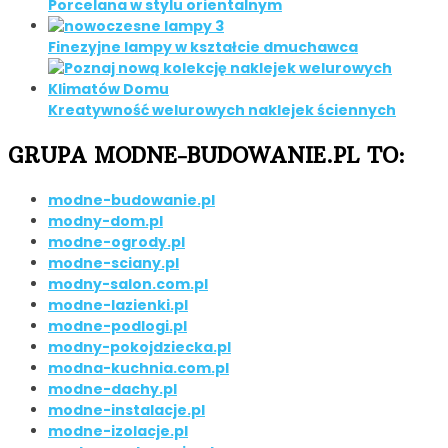
Porcelana w stylu orientalnym
Finezyjne lampy w kształcie dmuchawca
Kreatywność welurowych naklejek ściennych
GRUPA MODNE-BUDOWANIE.PL TO:
modne-budowanie.pl
modny-dom.pl
modne-ogrody.pl
modne-sciany.pl
modny-salon.com.pl
modne-lazienki.pl
modne-podlogi.pl
modny-pokojdziecka.pl
modna-kuchnia.com.pl
modne-dachy.pl
modne-instalacje.pl
modne-izolacje.pl