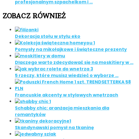
profesjonalnym szpachelkom i …
ZOBACZ RÓWNIEŻ
Dekoracja stołu w stylu eko
Pomysły na mikołajkowe i świąteczne prezenty
Dlaczego warto zdecydować się na moskitiery w …
5 rzeczy, które musisz wiedzieć o wyborze …
Francuskie akcenty w stylowych wnętrzach
Schabby chic: aranżacja mieszkania dla
romantyków
Skandynawski pomysł na tkaninę