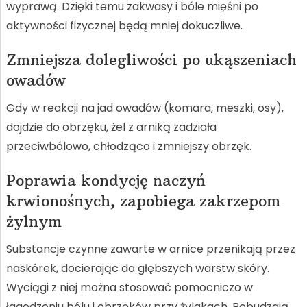
wyprawą. Dzięki temu zakwasy i bóle mięśni po
aktywności fizycznej będą mniej dokuczliwe.
Zmniejsza dolegliwości po ukąszeniach
owadów
Gdy w reakcji na jad owadów (komara, meszki, osy),
dojdzie do obrzęku, żel z arniką zadziała
przeciwbólowo, chłodząco i zmniejszy obrzęk.
Poprawia kondycję naczyń
krwionośnych, zapobiega zakrzepom
żylnym
Substancje czynne zawarte w arnice przenikają przez
naskórek, docierając do głębszych warstw skóry.
Wyciągi z niej można stosować pomocniczo w
łagodzeniu bólu i obrzęków przy żylakach. Pobudzają