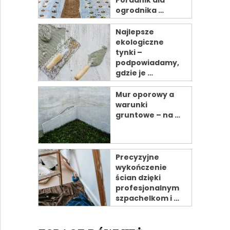
ogrodnika …
Najlepsze
ekologiczne
tynki –
podpowiadamy,
gdzie je …
Mur oporowy a
warunki
gruntowe – na …
Precyzyjne
wykończenie
ścian dzięki
profesjonalnym
szpachelkom i …