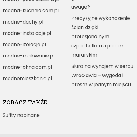
uwagę?
modna-kuchnia.com.pl
Precyzyjne wykończenie
modne-dachy.pl
ścian dzięki
modne-instalacje.pl
profesjonalnym
modne-izolacje.pl
szpachelkom i pacom
murarskim
modne-malowanie.pl
Biura na wynajem w sercu
modne-okna.com.pl
Wrocławia – wygoda i
modnemieszkania.pl
prestiż w jednym miejscu
ZOBACZ TAKŻE
Sufity napinane