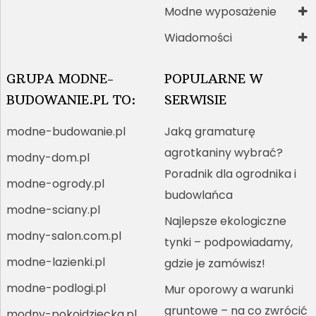
Modne wyposażenie
Wiadomości
GRUPA MODNE-
POPULARNE W
BUDOWANIE.PL TO:
SERWISIE
modne-budowanie.pl
Jaką gramaturę
agrotkaniny wybrać?
modny-dom.pl
Poradnik dla ogrodnika i
modne-ogrody.pl
budowlańca
modne-sciany.pl
Najlepsze ekologiczne
modny-salon.com.pl
tynki – podpowiadamy,
modne-lazienki.pl
gdzie je zamówisz!
modne-podlogi.pl
Mur oporowy a warunki
gruntowe – na co zwrócić
modny-pokojdziecka.pl