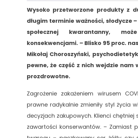
Wysoko przetworzone produkty z du
długim terminie ważności, słodycze –
społecznej kwarantanny, mo
konsekwencjami. – Blisko 95 proc. n
Mikołaj Choroszyński, psychodietetyk
pewne, że część z nich wejdzie nam w
prozdrowotne.
Zagrożenie zakażeniem wirusem COVID
prawne radykalnie zmieniły styl życia w
decyzjach zakupowych. Klienci chętniej
zawartości konserwantów. – Zamiast pi
twarogu – paczkowany ser żółty czy s