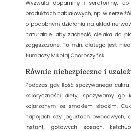
Wyzwala dopaminę i serotoninę, co
produktach nabiałowych, np. w serze żół
o podobnym działaniu na układ nerwowy
naturalnie, aby zachęcić cielaka do pi
zagęszczone. To m.in. dlatego jest n
tłumaczy Mikołaj Choroszyński.
Równie niebezpieczne i uzależ
Podczas gdy ilość spożywanego cukru 
kaloryczności diety, spożywamy go ki
kojarzonym ze smakiem słodkim. Cuki
napojach czy jogurtach owocowych, al
instant, gotowych sosach, ketchup