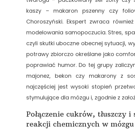
kaszy – makaron pszenny czy folio
Choroszyński. Ekspert zwraca równie
modelowania samopoczucia. Stres, spad
czyli skutki uboczne obecnej sytuacji, wy
potrawy zbiorczo określane jako comfor
poprawiać humor. Do tej grupy zaliczymy 
majonez, bekon czy makarony z so
najczęściej jest wysoki stopień przetw
stymulujące dla mózgu i, zgodnie z zało
Połączenie cukrów, tłuszczy i
reakcji chemicznych w mózgu