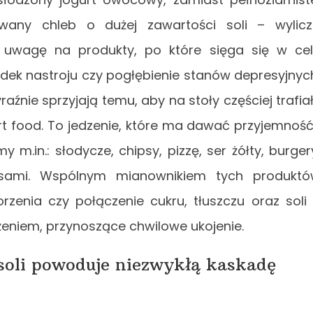
wany chleb o dużej zawartości soli – wylic
ż uwagę na produkty, po które sięga się w ce
ek nastroju czy pogłębienie stanów depresyjnyc
raźnie sprzyjają temu, aby na stoły częściej trafia
t food. To jedzenie, które ma dawać przyjemność
m.in.: słodycze, chipsy, pizzę, ser żółty, burger
sami. Wspólnym mianownikiem tych produktó
orzenia czy połączenie cukru, tłuszczu oraz soli
żeniem, przynoszące chwilowe ukojenie.
 soli powoduje niezwykłą kaskadę