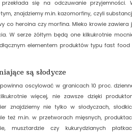
 przekłada się na odczuwanie przyjemności.
tym, znajdziemy m.in. kazomorfiny, czyli substanc
 co heroina czy morfina. Mleko krowie zawiera 
cia. W serze żółtym będą one kilkukrotnie mocni
ieodłącznym elementem produktów typu fast food
niające są słodycze
powinna oscylować w granicach 10 proc. dzienn
lkukrotnie więcej, nie zawsze dzięki produkt
er znajdziemy nie tylko w słodyczach, słodki
e też m.in. w przetworach mięsnych, produkta
ie, musztardzie czy kukurydzianych płatka