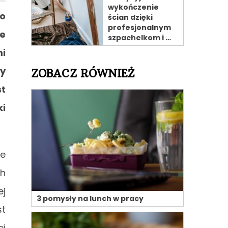
wykończenie
 o
ścian dzięki
profesjonalnym
ie
szpachelkom i …
i
zy
ZOBACZ RÓWNIEŻ
st
ki
je
ch
ej
3 pomysły na lunch w pracy
st
ej