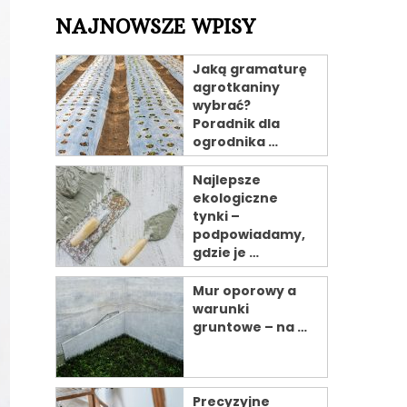
NAJNOWSZE WPISY
Jaką gramaturę
agrotkaniny
wybrać?
Poradnik dla
ogrodnika …
Najlepsze
ekologiczne
tynki –
podpowiadamy,
gdzie je …
Mur oporowy a
warunki
gruntowe – na …
Precyzyjne