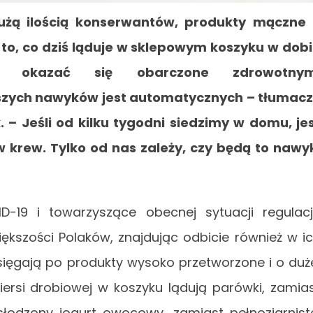
żą ilością konserwantów, produkty mączne
 to, co dziś ląduje w sklepowym koszyku w dob
że okazać się obarczone zdrowotnym
aszych nawyków jest automatycznych – tłumac
. – Jeśli od kilku tygodni siedzimy w domu, je
 krew. Tylko od nas zależy, czy będą to nawy
-19 i towarzyszące obecnej sytuacji regulac
iększości Polaków, znajdując odbicie również w i
 sięgają po produkty wysoko przetworzone i o duż
ersi drobiowej w koszyku lądują parówki, zamia
łodzony jogurt owocowy, zamiast pełnoziarnist