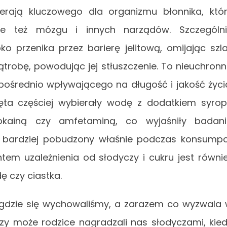
erają kluczowego dla organizmu błonnika, któ
ale też mózgu i innych narządów. Szczególn
ko przenika przez barierę jelitową, omijając szl
ątrobę, powodując jej stłuszczenie. To nieuchron
ośrednio wpływającego na długość i jakość życi
ęta częściej wybierały wodę z dodatkiem syro
okainą czy amfetaminą, co wyjaśniły badan
 bardziej pobudzony właśnie podczas konsumpc
em uzależnienia od słodyczy i cukru jest równi
ę czy ciastka.
go, gdzie się wychowaliśmy, a zarazem co wyzwala
Czy może rodzice nagradzali nas słodyczami, kie