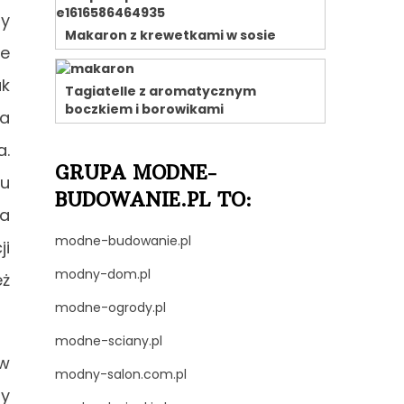
ry
Makaron z krewetkami w sosie
ie
ak
Tagiatelle z aromatycznym
boczkiem i borowikami
na
a.
GRUPA MODNE-
pu
BUDOWANIE.PL TO:
ia
modne-budowanie.pl
ji
modny-dom.pl
eż
modne-ogrody.pl
modne-sciany.pl
 w
modny-salon.com.pl
dy