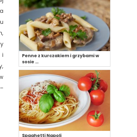
za
lu
h,
ły
 i
Penne z kurczakiem i grzybami w
sosie …
y,
w
 –
Spaghetti Napoli