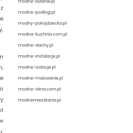
modne-lazienki.pl
 z
modne-podlogi.pl
ie
modny-pokojdziecka.pl
y,
modna-kuchnia.com.pl
modne-dachy.pl
ym
modne-instalacje.pl
h,
modne-izolacje.pl
że
modne-malowanie.pl
go
modne-okna.com.pl
ny
modnemieszkania.pl
st
 w
u,