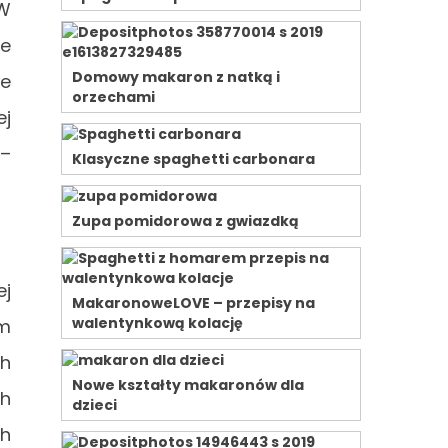
 W
je
Domowy makaron z natką i
je
orzechami
ej
 –
Klasyczne spaghetti carbonara
Zupa pomidorowa z gwiazdką
ej
MakaronoweLOVE – przepisy na
walentynkową kolację
om
ch
Nowe kształty makaronów dla
ch
dzieci
ch