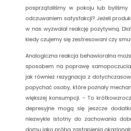
posprzątaliśmy w pokoju lub byliśmy 
odczuwaniem satysfakcji? Jeżeli produ
w nas wyzwalał reakcję pozytywną. Dl
kiedy czujemy się zestresowani czy smut
Analogiczna reakcja behawioralna może t
sposobem na poprawę samopoczucia. S
jak również rezygnacja z dotychczaso
popychać osoby, które poznały mechani
większej konsumpcji. – To krótkowzroc
depresyjne mogą się jeszcze dodatko
niezwykle istotny do zachowania dob
domu jako próba zastąpienia okazjonaln