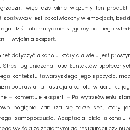
grzeczni, więc dziś silnie wiążemy ten produkt
kt spożywczy jest zakotwiczony w emocjach, będz
atego dziś automatycznie sięgamy po niego wted
ni – wyjaśnia ekspert.
eż dotyczyć alkoholu, który dla wielu jest prost
tres, ograniczona ilość kontaktów społecznyc
wego kontekstu towarzyskiego jego spożycia, mo
zm poprawiania nastroju alkoholu, w kierunku je
zne – komentuje ekspert. – Po wytrzeźwieniu sta
wo pogłębić. Zaburza się także sen, który je
rego samopoczucia. Adaptacja picia alkoholu
ego wyjścia ze znajomymi do restauracji czy pub