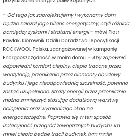
pozyskiwanie energii z paliw kopalnych.
–
Od tego jak zaprojektujemy i wykonamy dom,
będzie zależał jego bilans energetyczny, czyli różnica
pomiędzy zyskami i stratami energii
– mówi Piotr
Pawlak, Kierownik Działu Doradztwa i Specyfikacji
ROCKWOOL Polska, zaangażowanej w kampanię
Energooszczędność w moim domu. –
Aby zapewnić
odpowiedni komfort cieplny, ciepło tracone przez
wentylację, przenikanie przez elementy obudowy
budynku i jego nieodpowiednią szczelność, powinno
zostać uzupełnione. Straty energii przez przenikanie
można zmniejszyć stosując dodatkową warstwę
ocieplenia oraz wymieniając okna na
energooszczędne. Poprawia się w ten sposób
izolacyjność przegród zewnętrznych budynku. Im
mniej ciepła będzie tracił budynek, tym mniej