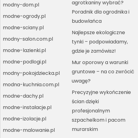
agrotkaniny wybrać?
modny-dom.pl
Poradnik dla ogrodnika i
modne-ogrody.pl
budowlańca
modne-sciany.pl
Najlepsze ekologiczne
modny-salon.com.pl
tynki – podpowiadamy,
modne-lazienki.pl
gdzie je zamówisz!
modne-podlogi.pl
Mur oporowy a warunki
gruntowe – na co zwrócić
modny-pokojdziecka.pl
uwagę?
modna-kuchnia.com.pl
Precyzyjne wykończenie
modne-dachy.pl
ścian dzięki
modne-instalacje.pl
profesjonalnym
modne-izolacje.pl
szpachelkom i pacom
murarskim
modne-malowanie.pl