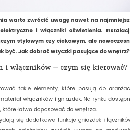
nia warto zwrócić uwagę nawet na najmniejs
ektryczne i włączniki oświetlenia. Instalac
 niczym stylowym czy ciekawym, ale nowoczes
ak być. Jak dobrać wtyczki pasujące do wnętrz?
h i włączników – czym się kierować?
ować takie elementy, które pasują do aranżacj
 materiał włączników i gniazdek. Na rynku dostęp
le, które łatwo dopasować do wnętrza.
dają się dodatkowe funkcje gniazdek i łącznikó