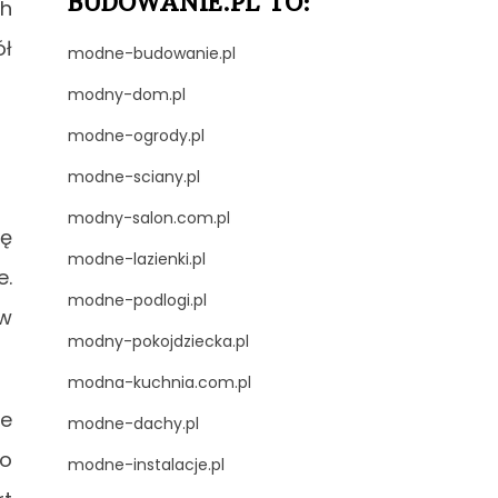
BUDOWANIE.PL TO:
ch
ół
modne-budowanie.pl
modny-dom.pl
modne-ogrody.pl
modne-sciany.pl
modny-salon.com.pl
ię
modne-lazienki.pl
e.
modne-podlogi.pl
 w
modny-pokojdziecka.pl
modna-kuchnia.com.pl
ze
modne-dachy.pl
po
modne-instalacje.pl