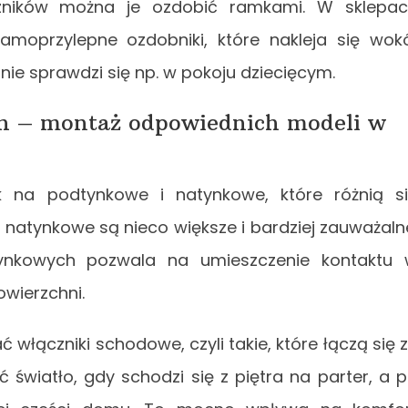
czników można je ozdobić ramkami. W sklepa
amoprzylepne ozdobniki, które nakleja się wok
ie sprawdzi się np. w pokoju dziecięcym.
ch – montaż odpowiednich modeli w
 na podtynkowe i natynkowe, które różnią s
natynkowe są nieco większe i bardziej zauważaln
ynkowych pozwala na umieszczenie kontaktu
owierzchni.
łączniki schodowe, czyli takie, które łączą się 
 światło, gdy schodzi się z piętra na parter, a 