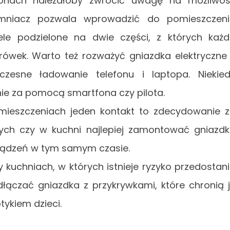
lonach należałoby zwrócić uwagę na możliwo
ciemniacz pozwala wprowadzić do pomieszczen
ele podzielone na dwie części, z których każ
rówek. Warto też rozważyć gniazdka elektryczne
czesne ładowanie telefonu i laptopa. Niekie
nie za pomocą smartfona czy pilota.
mieszczeniach jeden kontakt to zdecydowanie 
ych czy w kuchni najlepiej zamontować gniazd
rządzeń w tym samym czasie.
 kuchniach, w których istnieje ryzyko przedostan
dłączać gniazdka z przykrywkami, które chronią 
tykiem dzieci.