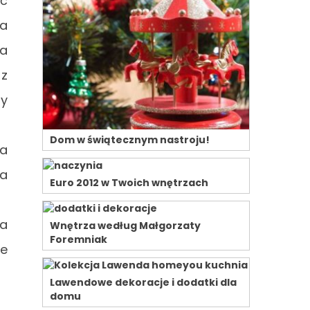
ść
ia
da
 z
dy
Dom w świątecznym nastroju!
za
ka
Euro 2012 w Twoich wnętrzach
ia
Wnętrza według Małgorzaty
Foremniak
je
Lawendowe dekoracje i dodatki dla
domu