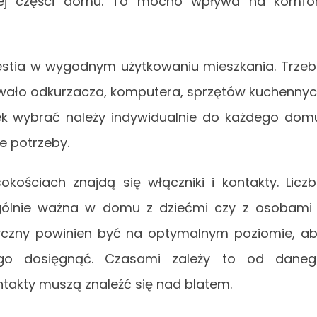
lnej części domu. To mocno wpływa na komfo
estia w wygodnym użytkowaniu mieszkania. Trze
żywało odkurzacza, komputera, sprzętów kuchenny
dek wybrać należy indywidualnie do każdego dom
e potrzeby.
kościach znajdą się włączniki i kontakty. Licz
gólnie ważna w domu z dziećmi czy z osobami
ryczny powinien być na optymalnym poziomie, a
go dosięgnąć. Czasami zależy to od daneg
ntakty muszą znaleźć się nad blatem.