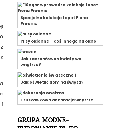
Specjalna kolekcja tapet Fiona
Piwonia
ię
em
Plisy okienne – coś innego na okno
 z
 z
Jak zaaranżowac kwiaty we
wnętrzu?
Jak oświetlić dom na święta?
ją
ne
Truskawkowa dekoracja wnętrza
 i
GRUPA MODNE-