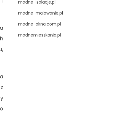
rt
modne-izolacje.pl
modne-malowanie.pl
modne-okna.com.pl
ba
modnemieszkania.pl
ch
u,
ba
 z
by
o