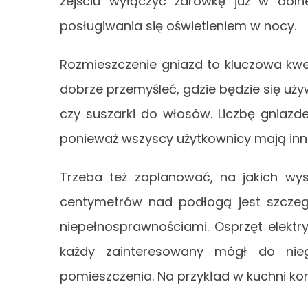
zejściu wyłączyć żarówkę już w do
posługiwania się oświetleniem w nocy.
Rozmieszczenie gniazd to kluczowa kw
dobrze przemyśleć, gdzie będzie się u
czy suszarki do włosów. Liczbę gniaz
ponieważ wszyscy użytkownicy mają inn
Trzeba też zaplanować, na jakich wyso
centymetrów nad podłogą jest szcze
niepełnosprawnościami. Osprzęt elekt
każdy zainteresowany mógł do nie
pomieszczenia. Na przykład w kuchni ko