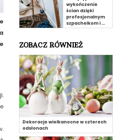
wykończenie
ścian dzięki
profesjonalnym
ze
szpachelkom i …
ja
ne
ZOBACZ RÓWNIEŻ
i.
ne
Dekoracje wielkanocne w czterech
odsłonach
w.