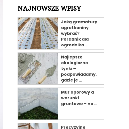
NAJNOWSZE WPISY
Jaką gramaturę
agrotkaniny
wybrać?
Poradnik dla
ogrodnika …
Najlepsze
ekologiczne
tynki –
podpowiadamy,
gdzie je …
Mur oporowy a
warunki
gruntowe – na …
Precyzyjne