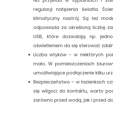
Na przykład w sypialniach i sa
regulacji natężenia światła. Ś
klimatyczny nastrój. Są też mod
odpowiada za określoną liczbę ża
USB, które dozwalają np. jedno
oświetleniem da się sterować zdal
Liczba wtyków – w niektórych po
mało. W pomieszczeniach biurow
umożliwiające podłączenie kilku u
Bezpieczeństwo – w łazienkach czy
się wilgoci do kontaktu, warto po
zarówno przed wodą, jak i przed do