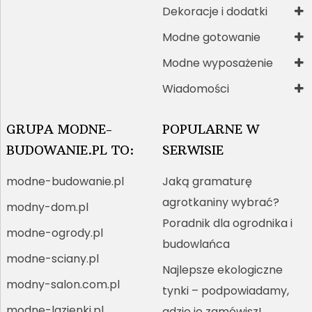
Dekoracje i dodatki
Modne gotowanie
Modne wyposażenie
Wiadomości
GRUPA MODNE-
POPULARNE W
BUDOWANIE.PL TO:
SERWISIE
modne-budowanie.pl
Jaką gramaturę
agrotkaniny wybrać?
modny-dom.pl
Poradnik dla ogrodnika i
modne-ogrody.pl
budowlańca
modne-sciany.pl
Najlepsze ekologiczne
modny-salon.com.pl
tynki – podpowiadamy,
modne-lazienki.pl
gdzie je zamówisz!