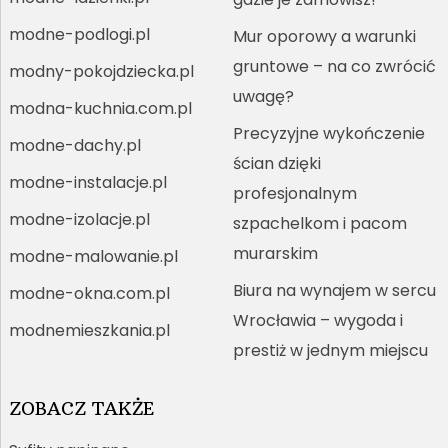
modne-podlogi.pl
Mur oporowy a warunki
gruntowe – na co zwrócić
modny-pokojdziecka.pl
uwagę?
modna-kuchnia.com.pl
Precyzyjne wykończenie
modne-dachy.pl
ścian dzięki
modne-instalacje.pl
profesjonalnym
modne-izolacje.pl
szpachelkom i pacom
murarskim
modne-malowanie.pl
Biura na wynajem w sercu
modne-okna.com.pl
Wrocławia – wygoda i
modnemieszkania.pl
prestiż w jednym miejscu
ZOBACZ TAKŻE