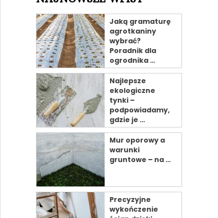
Jaką gramaturę
agrotkaniny
wybrać?
Poradnik dla
ogrodnika …
Najlepsze
ekologiczne
tynki –
podpowiadamy,
gdzie je …
Mur oporowy a
warunki
gruntowe – na …
Precyzyjne
wykończenie