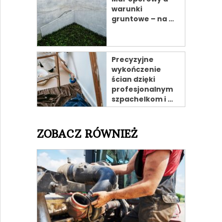
warunki
gruntowe – na …
Precyzyjne
wykończenie
ścian dzięki
profesjonalnym
szpachelkom i …
ZOBACZ RÓWNIEŻ