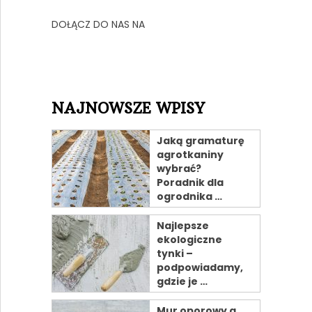
DOŁĄCZ DO NAS NA
NAJNOWSZE WPISY
Jaką gramaturę
agrotkaniny
wybrać?
Poradnik dla
ogrodnika …
Najlepsze
ekologiczne
tynki –
podpowiadamy,
gdzie je …
Mur oporowy a