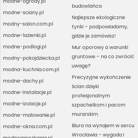
modne-ogrody.pl
budowlańca
modne-sciany.pl
Najlepsze ekologiczne
modny-salon.com.pl
tynki – podpowiadamy,
modne-lazienki.pl
gdzie je zamówisz!
modne-podlogi.pl
Mur oporowy a warunki
gruntowe – na co zwrócić
modny-pokojdziecka.pl
uwagę?
modna-kuchnia.com.pl
Precyzyjne wykończenie
modne-dachy.pl
ścian dzięki
modne-instalacje.pl
profesjonalnym
modne-izolacje.pl
szpachelkom i pacom
murarskim
modne-malowanie.pl
Biura na wynajem w sercu
modne-okna.com.pl
Wrocławia – wygoda i
modnemieszkania.pl