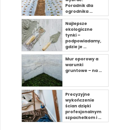
Poradnik dla
ogrodnika …
Najlepsze
ekologiczne
tynki –
podpowiadamy,
gdzie je …
Mur oporowy a
warunki
gruntowe – na …
Precyzyjne
wykończenie
ścian dzięki
profesjonalnym
szpachelkom i …