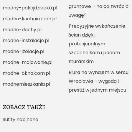
gruntowe – na co zwrócić
modny-pokojdziecka.pl
uwagę?
modna-kuchnia.com.pl
Precyzyjne wykończenie
modne-dachy.pl
ścian dzięki
modne-instalacje.pl
profesjonalnym
modne-izolacje.pl
szpachelkom i pacom
murarskim
modne-malowanie.pl
Biura na wynajem w sercu
modne-okna.com.pl
Wrocławia – wygoda i
modnemieszkania.pl
prestiż w jednym miejscu
ZOBACZ TAKŻE
Sufity napinane