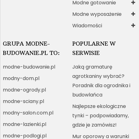
Modne gotowanie
Modne wyposażenie
Wiadomości
GRUPA MODNE-
POPULARNE W
BUDOWANIE.PL TO:
SERWISIE
modne-budowanie.pl
Jaką gramaturę
agrotkaniny wybrać?
modny-dom.pl
Poradnik dla ogrodnika i
modne-ogrody.pl
budowlańca
modne-sciany.pl
Najlepsze ekologiczne
modny-salon.com.pl
tynki – podpowiadamy,
modne-lazienki.pl
gdzie je zamówisz!
modne-podlogi.pl
Mur oporowy a warunki