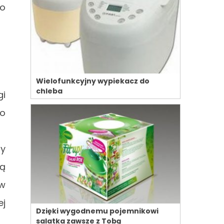
go
Wielofunkcyjny wypiekacz do
chleba
gi
ko
ry
cą
 w
ej
Dzięki wygodnemu pojemnikowi
salatka zawsze z Tobą