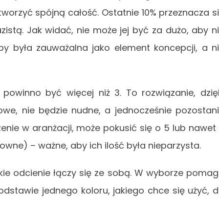
tworzyć spójną całość. Ostatnie 10% przeznacza s
istą. Jak widać, nie może jej być za dużo, aby n
 by była zauważalna jako element koncepcji, a n
powinno być więcej niż 3. To rozwiązanie, dzię
owe, nie będzie nudne, a jednocześnie pozostan
enie w aranżacji, może pokusić się o 5 lub nawet
kowne) – ważne, aby ich ilość była nieparzysta.
kie odcienie łączy się ze sobą. W wyborze poma
odstawie jednego koloru, jakiego chce się użyć, 