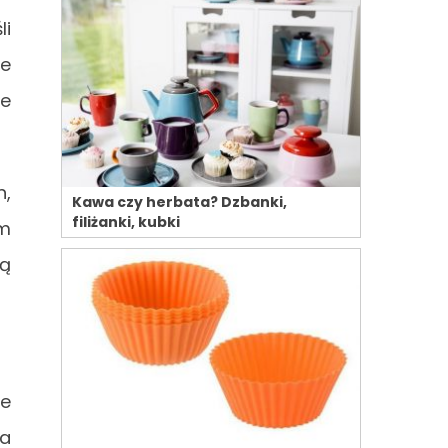
li
ie
te
h,
Kawa czy herbata? Dzbanki,
filiżanki, kubki
im
ną
ze
wa