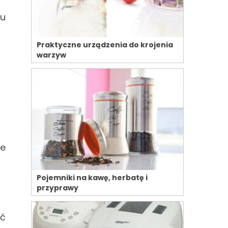
mu
Praktyczne urządzenia do krojenia
warzyw
że
Pojemniki na kawę, herbatę i
przyprawy
yć