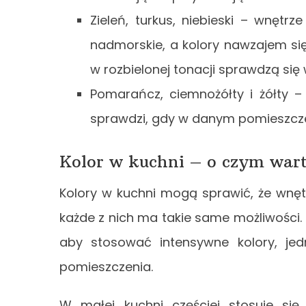
Zieleń, turkus, niebieski – wnętr
nadmorskie, a kolory nawzajem się 
w rozbielonej tonacji sprawdzą si
Pomarańcz, ciemnożółty i żółty – 
sprawdzi, gdy w danym pomieszcz
Kolor w kuchni – o czym war
Kolory w kuchni mogą sprawić, że wnęt
każde z nich ma takie same możliwości. N
aby stosować intensywne kolory, jed
pomieszczenia.
W małej kuchni częściej stosuje si