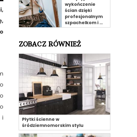
wykończenie
i,
ścian dzięki
profesjonalnym
ę,
szpachelkom i …
 o
ZOBACZ RÓWNIEŻ
m
To
wo
po
 i
Płytki ścienne w
śródziemnomorskim stylu