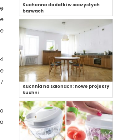
Kuchenne dodatki w soczystych
ię
barwach
ie
ie
ki
ie
 7
Kuchnia na salonach: nowe projekty
kuchni
ga
da