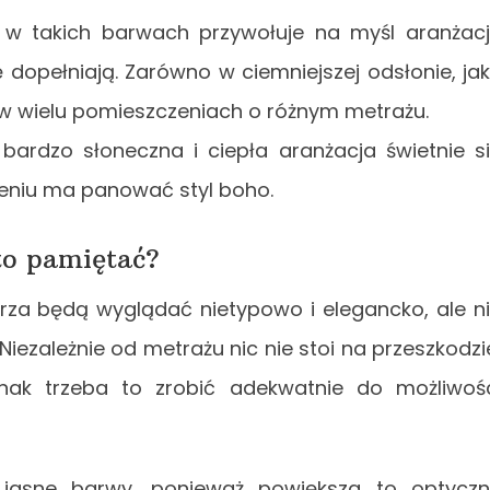
ze w takich barwach przywołuje na myśl aranżac
dopełniają. Zarówno w ciemniejszej odsłonie, jak
ę w wielu pomieszczeniach o różnym metrażu.
bardzo słoneczna i ciepła aranżacja świetnie s
eniu ma panować styl boho.
to pamiętać?
rza będą wyglądać nietypowo i elegancko, ale n
iezależnie od metrażu nic nie stoi na przeszkodzi
nak trzeba to zrobić adekwatnie do możliwoś
ę jasne barwy, ponieważ powiększa to optycz