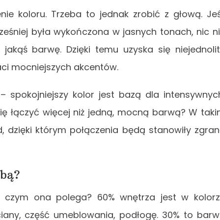
ie koloru. Trzeba to jednak zrobić z głową. Jeś
ześniej była wykończona w jasnych tonach, nic n
 jakąś barwę. Dzięki temu uzyska się niejednoli
ci mocniejszych akcentów.
 spokojniejszy kolor jest bazą dla intensywnyc
się łączyć więcej niż jedną, mocną barwą? W tak
, dzięki którym połączenia będą stanowiły zgra
obą?
a czym ona polega? 60% wnętrza jest w kolor
iany, część umeblowania, podłogę. 30% to bar