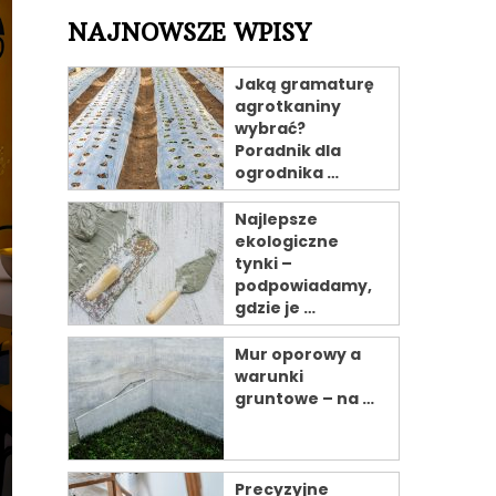
NAJNOWSZE WPISY
Jaką gramaturę
agrotkaniny
wybrać?
Poradnik dla
ogrodnika …
Najlepsze
ekologiczne
tynki –
podpowiadamy,
gdzie je …
Mur oporowy a
warunki
gruntowe – na …
Precyzyjne