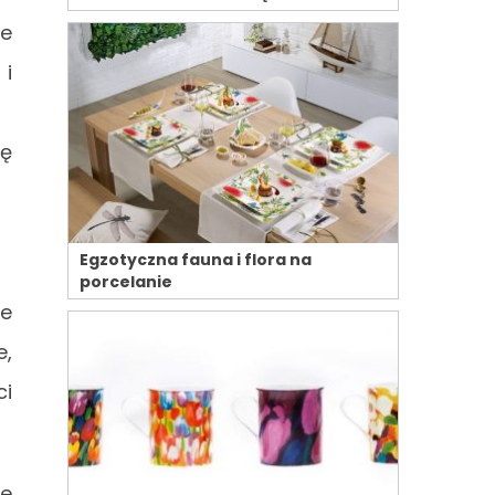
je
 i
ię
Egzotyczna fauna i flora na
porcelanie
ie
e,
ci
ne