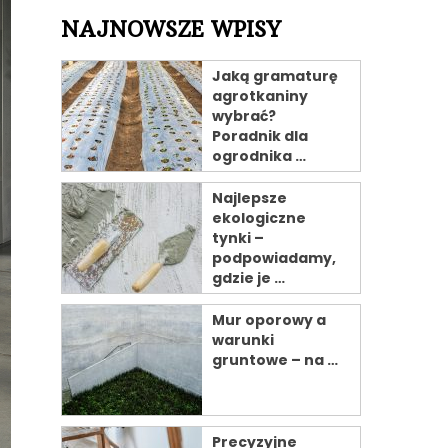
NAJNOWSZE WPISY
Jaką gramaturę
agrotkaniny
wybrać?
Poradnik dla
ogrodnika …
Najlepsze
ekologiczne
tynki –
podpowiadamy,
gdzie je …
Mur oporowy a
warunki
gruntowe – na …
Precyzyjne