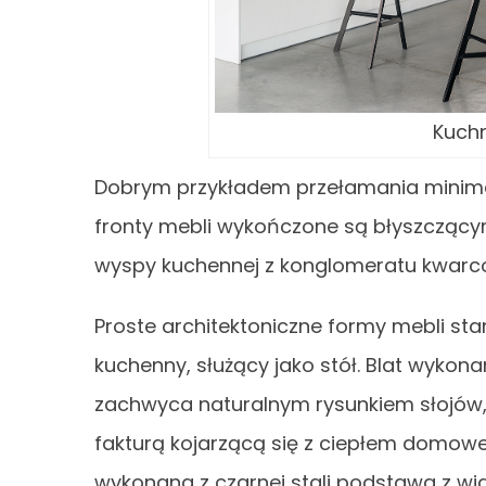
Kuchn
Dobrym przykładem przełamania minimal
fronty mebli wykończone są błyszczącym
wyspy kuchennej z konglomeratu kwarc
Proste architektoniczne formy mebli st
kuchenny, służący jako stół. Blat wykonan
zachwyca naturalnym rysunkiem słojów,
fakturą kojarzącą się z ciepłem domow
wykonana z czarnej stali podstawa z 