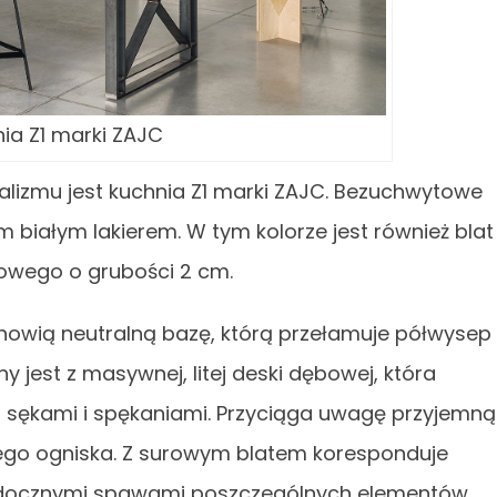
ia Z1 marki ZAJC
izmu jest kuchnia Z1 marki ZAJC. Bezuchwytowe
 białym lakierem. W tym kolorze jest również blat
owego o grubości 2 cm.
anowią neutralną bazę, którą przełamuje półwysep
y jest z masywnej, litej deski dębowej, która
 sękami i spękaniami. Przyciąga uwagę przyjemną
ego ogniska. Z surowym blatem koresponduje
widocznymi spawami poszczególnych elementów.