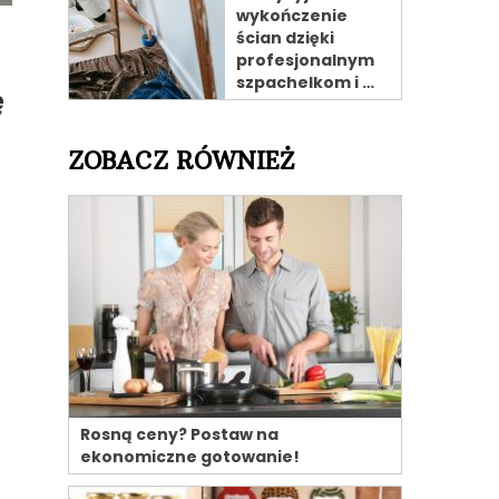
wykończenie
ścian dzięki
profesjonalnym
szpachelkom i …
ę
ZOBACZ RÓWNIEŻ
Rosną ceny? Postaw na
ekonomiczne gotowanie!