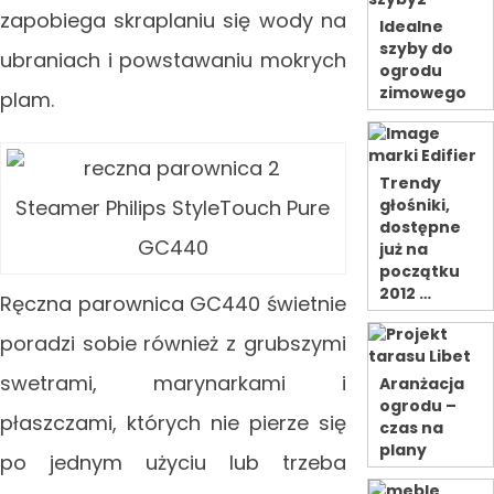
zapobiega skraplaniu się wody na
Idealne
szyby do
ubraniach i powstawaniu mokrych
ogrodu
zimowego
plam.
Trendy
Steamer Philips StyleTouch Pure
głośniki,
dostępne
GC440
już na
początku
2012 …
Ręczna parownica GC440 świetnie
poradzi sobie również z grubszymi
swetrami, marynarkami i
Aranżacja
ogrodu –
płaszczami, których nie pierze się
czas na
plany
po jednym użyciu lub trzeba