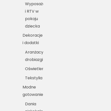
Wyposażenie
i RTV w
pokoju
dziecka
Dekoracje
i dodatki
Aranżacyjne
drobiazgi
Oświetlenie
Tekstylia
Modne
gotowanie
Dania