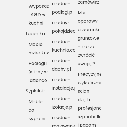
zamówisz!
modne-
Wyposażenie
podlogi.pl
Mur
i AGD w
oporowy
modny-
kuchni
a warunki
pokojdziecka.pl
Łazienka
gruntowe
modna-
Meble
– na co
kuchnia.com.pl
łazienkowe
zwrócić
modne-
Podłogi i
uwagę?
dachy.pl
ściany w
Precyzyjne
modne-
łazience
wykończenie
instalacje.pl
Sypialnia
ścian
modne-
dzięki
Meble
izolacje.pl
profesjonalnym
do
szpachelkom
modne-
sypialni
i pacom
malowanie.pl