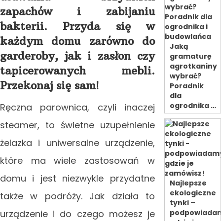
zapachów i zabijaniu
bakterii. Przyda się w
każdym domu zarówno do
Jaką
garderoby, jak i zasłon czy
gramaturę
agrotkaniny
tapicerowanych mebli.
wybrać?
Przekonaj się sam!
Poradnik
dla
ogrodnika …
Ręczna parownica, czyli inaczej
steamer, to świetne uzupełnienie
żelazka i uniwersalne urządzenie,
które ma wiele zastosowań w
domu i jest niezwykle przydatne
Najlepsze
ekologiczne
także w podróży. Jak działa to
tynki –
urządzenie i do czego możesz je
podpowiada