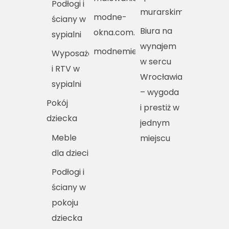
Podłogi i
murarskim
modne-
ściany w
Biura na
okna.com.pl
sypialni
wynajem
modnemieszkania.pl
Wyposażenie
w sercu
i RTV w
Wrocławia
sypialni
– wygoda
Pokój
i prestiż w
dziecka
jednym
Meble
miejscu
dla dzieci
Podłogi i
ściany w
pokoju
dziecka