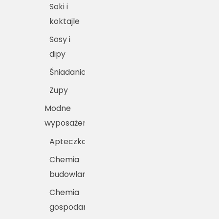
Soki i
koktajle
Sosy i
dipy
Śniadania
Zupy
Modne
wyposażenie
Apteczka
Chemia
budowlana
Chemia
gospodarcza