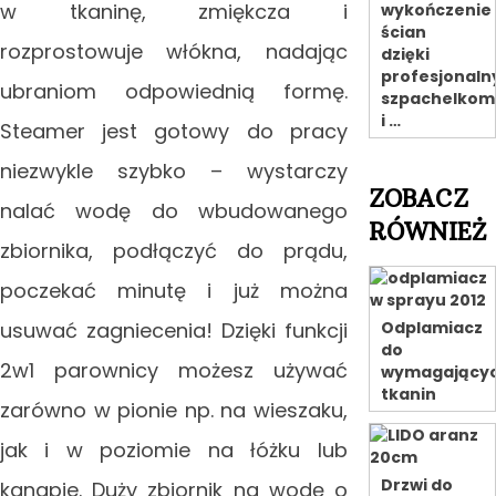
w tkaninę, zmiękcza i
wykończenie
ścian
rozprostowuje włókna, nadając
dzięki
profesjonal
ubraniom odpowiednią formę.
szpachelkom
i …
Steamer jest gotowy do pracy
niezwykle szybko – wystarczy
ZOBACZ
nalać wodę do wbudowanego
RÓWNIEŻ
zbiornika, podłączyć do prądu,
poczekać minutę i już można
usuwać zagniecenia! Dzięki funkcji
Odplamiacz
do
2w1 parownicy możesz używać
wymagający
tkanin
zarówno w pionie np. na wieszaku,
jak i w poziomie na łóżku lub
Drzwi do
kanapie. Duży zbiornik na wodę o