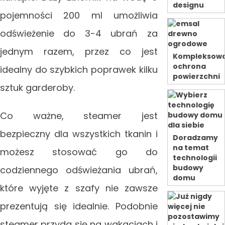
designu
pojemności 200 ml umożliwia
odświeżenie do 3-4 ubrań za
jednym razem, przez co jest
Kompleksow
ochrona
idealny do szybkich poprawek kilku
powierzchni
sztuk garderoby.
Co ważne, steamer jest
bezpieczny dla wszystkich tkanin i
Doradzamy
na temat
możesz stosować go do
technologii
budowy
codziennego odświeżania ubrań,
domu
które wyjęte z szafy nie zawsze
prezentują się idealnie. Podobnie
steamer przyda się na wakacjach i