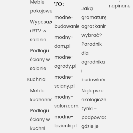
Meble
TO:
napinane
Jaką
pokojowe
modne-
gramaturę
Wyposażenie
budowanie.pl
agrotkaniny
i RTV w
wybrać?
modny-
salonie
Poradnik
dom.pl
Podłogi i
dla
modne-
ściany w
ogrodnika
ogrody.pl
salonie
i
modne-
Kuchnia
budowlańca
sciany.pl
Meble
Najlepsze
modny-
kuchenne
ekologiczne
salon.com.pl
tynki –
Podłogi i
modne-
podpowiadamy,
ściany w
lazienki.pl
gdzie je
kuchni