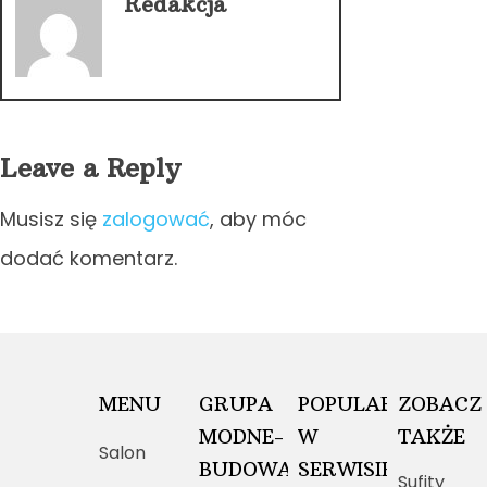
Redakcja
Leave a Reply
Musisz się
zalogować
, aby móc
dodać komentarz.
MENU
GRUPA
POPULARNE
ZOBACZ
MODNE-
W
TAKŻE
Salon
BUDOWANIE.PL
SERWISIE
Sufity