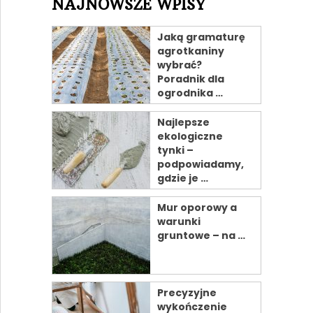
NAJNOWSZE WPISY
Jaką gramaturę
agrotkaniny
wybrać?
Poradnik dla
ogrodnika …
Najlepsze
ekologiczne
tynki –
podpowiadamy,
gdzie je …
Mur oporowy a
warunki
gruntowe – na …
Precyzyjne
wykończenie