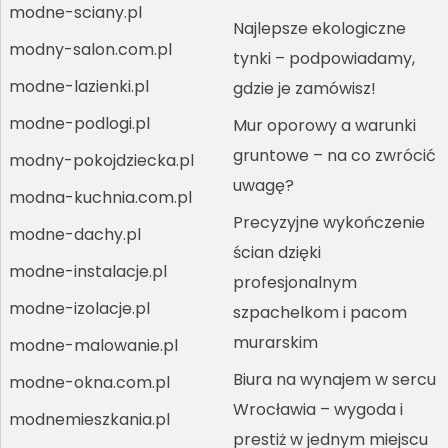
modne-sciany.pl
Najlepsze ekologiczne
modny-salon.com.pl
tynki – podpowiadamy,
modne-lazienki.pl
gdzie je zamówisz!
modne-podlogi.pl
Mur oporowy a warunki
gruntowe – na co zwrócić
modny-pokojdziecka.pl
uwagę?
modna-kuchnia.com.pl
Precyzyjne wykończenie
modne-dachy.pl
ścian dzięki
modne-instalacje.pl
profesjonalnym
modne-izolacje.pl
szpachelkom i pacom
murarskim
modne-malowanie.pl
Biura na wynajem w sercu
modne-okna.com.pl
Wrocławia – wygoda i
modnemieszkania.pl
prestiż w jednym miejscu