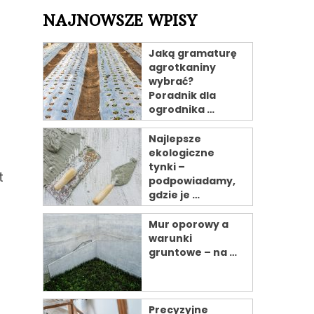
NAJNOWSZE WPISY
Jaką gramaturę
agrotkaniny
wybrać?
Poradnik dla
ogrodnika …
Najlepsze
ekologiczne
tynki –
t
podpowiadamy,
gdzie je …
Mur oporowy a
warunki
gruntowe – na …
Precyzyjne