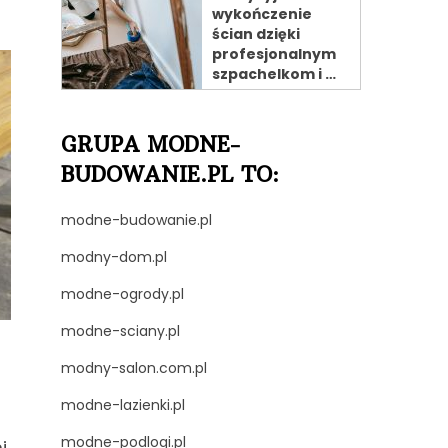
wykończenie
ścian dzięki
profesjonalnym
szpachelkom i …
GRUPA MODNE-
BUDOWANIE.PL TO:
modne-budowanie.pl
modny-dom.pl
modne-ogrody.pl
modne-sciany.pl
modny-salon.com.pl
modne-lazienki.pl
modne-podlogi.pl
i