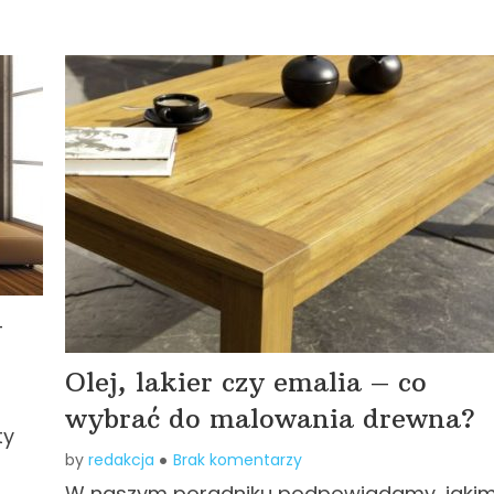
–
Olej, lakier czy emalia – co
wybrać do malowania drewna?
ty
by
redakcja
Brak komentarzy
W naszym poradniku podpowiadamy, jakim