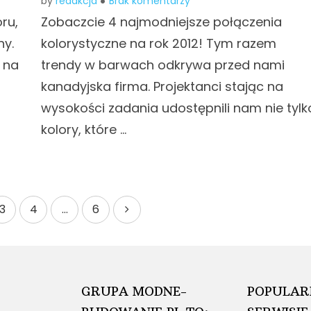
by
redakcja
Brak komentarzy
ru,
Zobaczcie 4 najmodniejsze połączenia
ny.
kolorystyczne na rok 2012! Tym razem
 na
trendy w barwach odkrywa przed nami
kanadyjska firma. Projektanci stając na
wysokości zadania udostępnili nam nie tylk
kolory, które …
3
4
…
6
GRUPA MODNE-
POPULAR