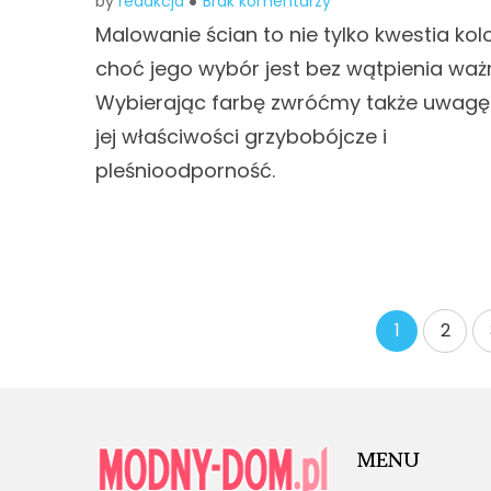
by
redakcja
Brak komentarzy
Malowanie ścian to nie tylko kwestia kolo
choć jego wybór jest bez wątpienia waż
Wybierając farbę zwróćmy także uwagę
jej właściwości grzybobójcze i
pleśnioodporność.
Stronicowanie
1
2
wpisów
MENU