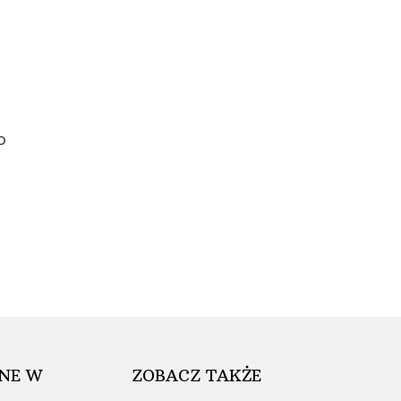
o
NE W
ZOBACZ TAKŻE