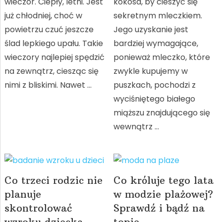
wieczór. Ciepły, letni. Jest
kokosa, by cieszyć się
już chłodniej, choć w
sekretnym mleczkiem.
powietrzu czuć jeszcze
Jego uzyskanie jest
ślad lepkiego upału. Takie
bardziej wymagające,
wieczory najlepiej spędzić
ponieważ mleczko, które
na zewnątrz, ciesząc się
zwykle kupujemy w
nimi z bliskimi. Nawet …
puszkach, pochodzi z
wyciśniętego białego
miąższu znajdującego się
wewnątrz …
Co trzeci rodzic nie
Co króluje tego lata
planuje
w modzie plażowej?
skontrolować
Sprawdź i bądź na
wzroku dziecka
topie