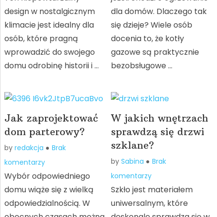
design w nostalgicznym
dla domów. Dlaczego tak
klimacie jest idealny dla
się dzieje? Wiele osób
osób, które pragną
docenia to, że kotły
wprowadzić do swojego
gazowe są praktycznie
domu odrobinę historii i …
bezobsługowe …
Jak zaprojektować
W jakich wnętrzach
dom parterowy?
sprawdzą się drzwi
szklane?
by
redakcja
Brak
by
Sabina
Brak
komentarzy
Wybór odpowiedniego
komentarzy
domu wiąże się z wielką
Szkło jest materiałem
odpowiedzialnością. W
uniwersalnym, które
obecnych czasach można
doskonale sprawdza się w