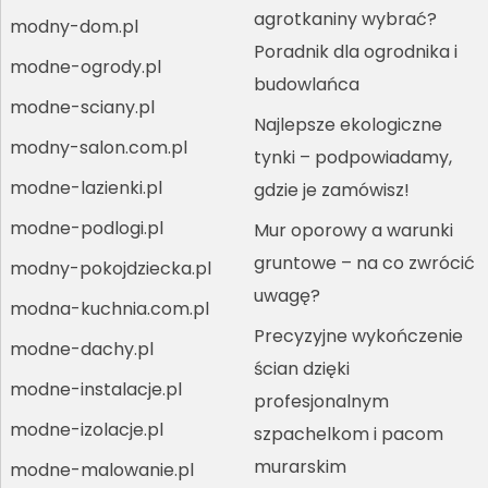
agrotkaniny wybrać?
modny-dom.pl
Poradnik dla ogrodnika i
modne-ogrody.pl
budowlańca
modne-sciany.pl
Najlepsze ekologiczne
modny-salon.com.pl
tynki – podpowiadamy,
modne-lazienki.pl
gdzie je zamówisz!
modne-podlogi.pl
Mur oporowy a warunki
gruntowe – na co zwrócić
modny-pokojdziecka.pl
uwagę?
modna-kuchnia.com.pl
Precyzyjne wykończenie
modne-dachy.pl
ścian dzięki
modne-instalacje.pl
profesjonalnym
modne-izolacje.pl
szpachelkom i pacom
murarskim
modne-malowanie.pl