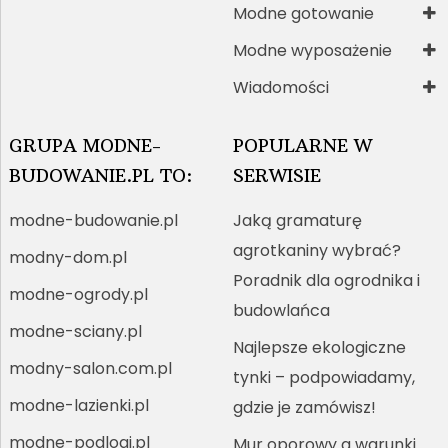
Modne gotowanie
Modne wyposażenie
Wiadomości
GRUPA MODNE-
POPULARNE W
BUDOWANIE.PL TO:
SERWISIE
modne-budowanie.pl
Jaką gramaturę
agrotkaniny wybrać?
modny-dom.pl
Poradnik dla ogrodnika i
modne-ogrody.pl
budowlańca
modne-sciany.pl
Najlepsze ekologiczne
modny-salon.com.pl
tynki – podpowiadamy,
modne-lazienki.pl
gdzie je zamówisz!
modne-podlogi.pl
Mur oporowy a warunki