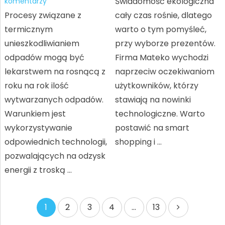
Świadomość ekologiczna
komentarzy
Procesy związane z
cały czas rośnie, dlatego
termicznym
warto o tym pomyśleć,
unieszkodliwianiem
przy wyborze prezentów.
odpadów mogą być
Firma Mateko wychodzi
lekarstwem na rosnącą z
naprzeciw oczekiwaniom
roku na rok ilość
użytkowników, którzy
wytwarzanych odpadów.
stawiają na nowinki
Warunkiem jest
technologiczne. Warto
wykorzystywanie
postawić na smart
odpowiednich technologii,
shopping i …
pozwalających na odzysk
energii z troską …
Stronicowanie
1
2
3
4
…
13
wpisów