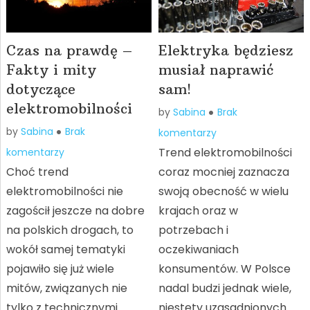
Czas na prawdę –
Elektryka będziesz
Fakty i mity
musiał naprawić
dotyczące
sam!
elektromobilności
by
Sabina
Brak
by
Sabina
Brak
komentarzy
Trend elektromobilności
komentarzy
Choć trend
coraz mocniej zaznacza
elektromobilności nie
swoją obecność w wielu
zagościł jeszcze na dobre
krajach oraz w
na polskich drogach, to
potrzebach i
wokół samej tematyki
oczekiwaniach
pojawiło się już wiele
konsumentów. W Polsce
mitów, związanych nie
nadal budzi jednak wiele,
tylko z technicznymi
niestety uzasadnionych