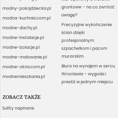
gruntowe – na co zwrócić
modny-pokojdziecka.pl
uwagę?
modna-kuchnia.com.pl
Precyzyjne wykończenie
modne-dachy.pl
ścian dzięki
modne-instalacje.pl
profesjonalnym
modne-izolacje.pl
szpachelkom i pacom
murarskim
modne-malowanie.pl
Biura na wynajem w sercu
modne-okna.com.pl
Wrocławia – wygoda i
modnemieszkania.pl
prestiż w jednym miejscu
ZOBACZ TAKŻE
Sufity napinane