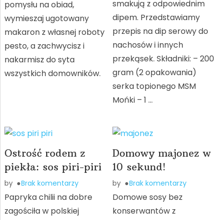
smakują z odpowiednim
pomysłu na obiad,
dipem. Przedstawiamy
wymieszaj ugotowany
przepis na dip serowy do
makaron z własnej roboty
nachosów i innych
pesto, a zachwycisz i
przekąsek. Składniki: – 200
nakarmisz do syta
gram (2 opakowania)
wszystkich domowników.
serka topionego MSM
Mońki – 1 …
Ostrość rodem z
Domowy majonez w
piekła: sos piri-piri
10 sekund!
by
Brak komentarzy
by
Brak komentarzy
Papryka chilii na dobre
Domowe sosy bez
zagościła w polskiej
konserwantów z