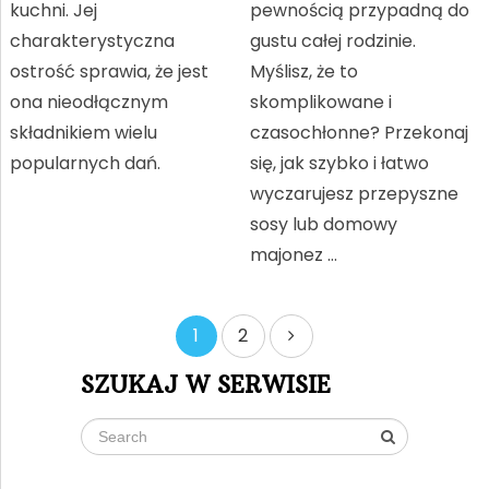
kuchni. Jej
pewnością przypadną do
charakterystyczna
gustu całej rodzinie.
ostrość sprawia, że jest
Myślisz, że to
ona nieodłącznym
skomplikowane i
składnikiem wielu
czasochłonne? Przekonaj
popularnych dań.
się, jak szybko i łatwo
wyczarujesz przepyszne
sosy lub domowy
majonez …
Stronicowanie
1
2
wpisów
SZUKAJ W SERWISIE