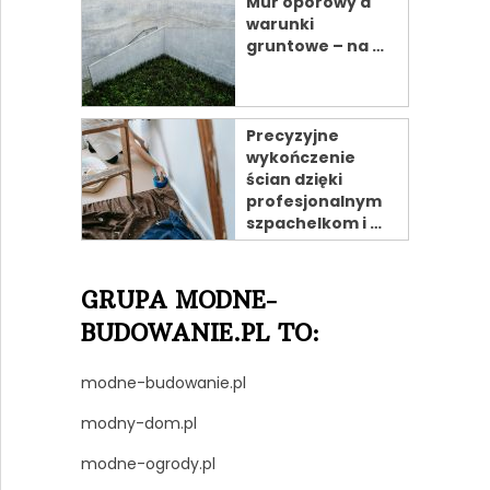
Mur oporowy a
warunki
gruntowe – na …
Precyzyjne
wykończenie
ścian dzięki
profesjonalnym
szpachelkom i …
GRUPA MODNE-
BUDOWANIE.PL TO:
modne-budowanie.pl
modny-dom.pl
modne-ogrody.pl