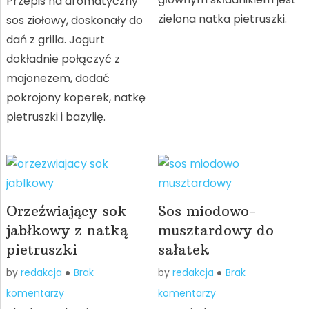
Przepis na aromatyczny
zielona natka pietruszki.
sos ziołowy, doskonały do
dań z grilla. Jogurt
dokładnie połączyć z
majonezem, dodać
pokrojony koperek, natkę
pietruszki i bazylię.
Orzeźwiający sok
Sos miodowo-
jabłkowy z natką
musztardowy do
pietruszki
sałatek
by
redakcja
Brak
by
redakcja
Brak
komentarzy
komentarzy