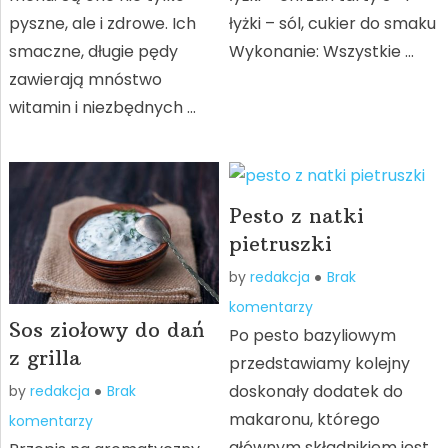
pyszne, ale i zdrowe. Ich
łyżki – sól, cukier do smaku
smaczne, długie pędy
Wykonanie: Wszystkie …
zawierają mnóstwo
witamin i niezbędnych …
Pesto z natki
pietruszki
by
redakcja
Brak
komentarzy
Sos ziołowy do dań
Po pesto bazyliowym
z grilla
przedstawiamy kolejny
doskonały dodatek do
by
redakcja
Brak
makaronu, którego
komentarzy
głównym składnikiem jest