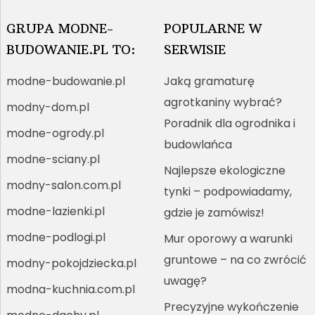
GRUPA MODNE-
POPULARNE W
BUDOWANIE.PL TO:
SERWISIE
modne-budowanie.pl
Jaką gramaturę
agrotkaniny wybrać?
modny-dom.pl
Poradnik dla ogrodnika i
modne-ogrody.pl
budowlańca
modne-sciany.pl
Najlepsze ekologiczne
modny-salon.com.pl
tynki – podpowiadamy,
modne-lazienki.pl
gdzie je zamówisz!
modne-podlogi.pl
Mur oporowy a warunki
gruntowe – na co zwrócić
modny-pokojdziecka.pl
uwagę?
modna-kuchnia.com.pl
Precyzyjne wykończenie