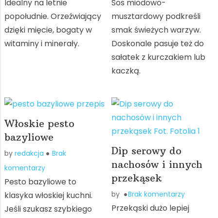
Idealny na letnie
Sos miodowo-
popołudnie. Orzeźwiający
musztardowy podkreśli
dzięki mięcie, bogaty w
smak świeżych warzyw.
witaminy i minerały.
Doskonale pasuje też do
sałatek z kurczakiem lub
kaczką.
Włoskie pesto
bazyliowe
Dip serowy do
by
redakcja
Brak
nachosów i innych
komentarzy
przekąsek
Pesto bazyliowe to
by
Brak komentarzy
klasyka włoskiej kuchni.
Przekąski dużo lepiej
Jeśli szukasz szybkiego