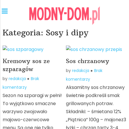
Kategoria:
Sosy i dipy
Kremowy sos ze
Sos chrzanowy
szparagów
by
redakcja
Brak
by
redakcja
Brak
komentarzy
Aksamitny sos chrzanowy
komentarzy
Sezon na szparagi w pełni!
świetnie podkreśli smak
To wyjątkowo smaczne
grillowanych potraw.
warzywo zwojowało
Składniki: – śmietana 12%
majowo-czerwcowe
„Piątnica” 100g – majonez3
menu. Są one nie tylko
łyżki – chrzan tarty 3-4