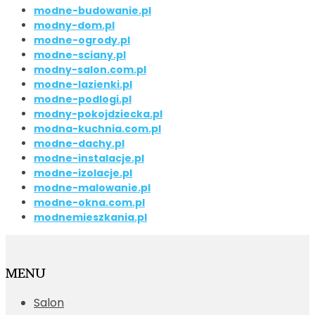
modne-budowanie.pl
modny-dom.pl
modne-ogrody.pl
modne-sciany.pl
modny-salon.com.pl
modne-lazienki.pl
modne-podlogi.pl
modny-pokojdziecka.pl
modna-kuchnia.com.pl
modne-dachy.pl
modne-instalacje.pl
modne-izolacje.pl
modne-malowanie.pl
modne-okna.com.pl
modnemieszkania.pl
MENU
Salon