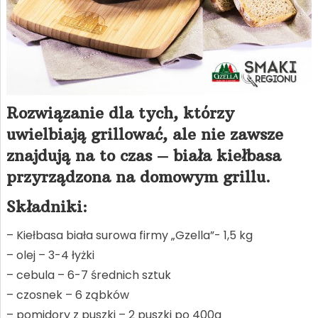
Rozwiązanie dla tych, którzy
uwielbiają grillować, ale nie zawsze
znajdują na to czas – biała kiełbasa
przyrządzona na domowym grillu.
Składniki:
– Kiełbasa biała surowa firmy „Gzella”- 1,5 kg
– olej – 3-4 łyżki
– cebula – 6-7 średnich sztuk
– czosnek – 6 ząbków
– pomidory z puszki – 2 puszki po 400g