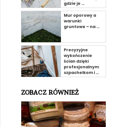
gdzie je …
Mur oporowy a
warunki
gruntowe – na …
Precyzyjne
wykończenie
ścian dzięki
profesjonalnym
szpachelkom i …
ZOBACZ RÓWNIEŻ