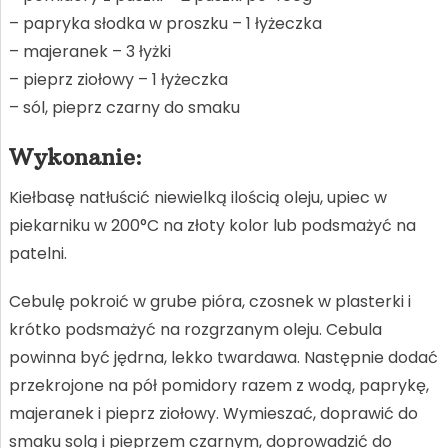
– papryka słodka w proszku – 1 łyżeczka
– majeranek – 3 łyżki
– pieprz ziołowy – 1 łyżeczka
– sól, pieprz czarny do smaku
Wykonanie:
Kiełbasę natłuścić niewielką ilością oleju, upiec w
piekarniku w 200°C na złoty kolor lub podsmażyć na
patelni.
Cebulę pokroić w grube pióra, czosnek w plasterki i
krótko podsmażyć na rozgrzanym oleju. Cebula
powinna być jędrna, lekko twardawa. Następnie dodać
przekrojone na pół pomidory razem z wodą, paprykę,
majeranek i pieprz ziołowy. Wymieszać, doprawić do
smaku solą i pieprzem czarnym, doprowadzić do