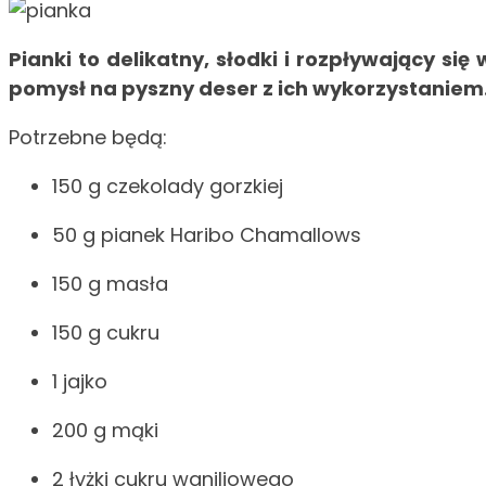
Pianki to delikatny, słodki i rozpływający si
pomysł na pyszny deser z ich wykorzystaniem
Potrzebne będą:
150 g czekolady gorzkiej
50 g pianek Haribo Chamallows
150 g masła
150 g cukru
1 jajko
200 g mąki
2 łyżki cukru waniliowego