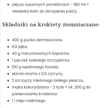
olej po suszonych pomidorach – 180 ml +
niewielka ilość do skropienia pasty.
Składniki na krokiety ziemniaczane:
400 g purée ziemniaczane,
0,5 jajka,
40 g marynowanych kaparów,
1 pęczek świeżego szczypiorku,
100 g wędzonego łososia,
skórka starta z 0,5 cytryny,
2 szczypty mielonego białego pieprzu,
mąka kukurydziana – 2 łyżki + ok. 200 g do
panierowania krokietów
1 l oleju roślinnego.