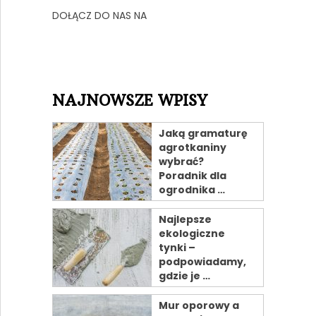
DOŁĄCZ DO NAS NA
NAJNOWSZE WPISY
Jaką gramaturę
agrotkaniny
wybrać?
Poradnik dla
ogrodnika …
Najlepsze
ekologiczne
tynki –
podpowiadamy,
gdzie je …
Mur oporowy a