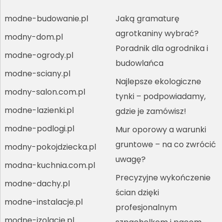
modne-budowanie.pl
Jaką gramaturę
agrotkaniny wybrać?
modny-dom.pl
Poradnik dla ogrodnika i
modne-ogrody.pl
budowlańca
modne-sciany.pl
Najlepsze ekologiczne
modny-salon.com.pl
tynki – podpowiadamy,
modne-lazienki.pl
gdzie je zamówisz!
modne-podlogi.pl
Mur oporowy a warunki
gruntowe – na co zwrócić
modny-pokojdziecka.pl
uwagę?
modna-kuchnia.com.pl
Precyzyjne wykończenie
modne-dachy.pl
ścian dzięki
modne-instalacje.pl
profesjonalnym
modne-izolacje.pl