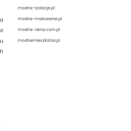
modne-izolacje.pl
modne-malowanie.pl
na
eż
modne-okna.com.pl
ku
modnemieszkania.pl
ch