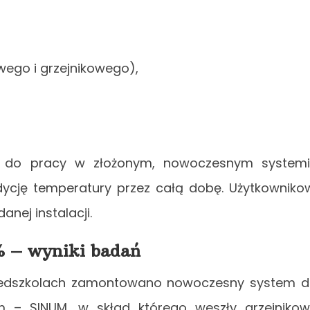
ego i grzejnikowego),
ne do pracy w złożonym, nowoczesnym system
ycję temperatury przez całą dobę. Użytkowniko
nej instalacji.
% – wyniki badań
zedszkolach zamontowano nowoczesny system 
m – SINUM, w skład którego weszły grzejniko