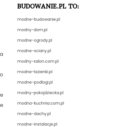
BUDOWANIE.PL TO:
modne-budowanie.pl
modny-dom.pl
modne-ogrody.pl
modne-sciany.pl
za
modny-salon.com.pl
modne-lazienki.pl
go
modne-podlogi.pl
modny-pokojdziecka.pl
ie
modna-kuchnia.com.pl
ie
modne-dachy.pl
modne-instalacje.pl