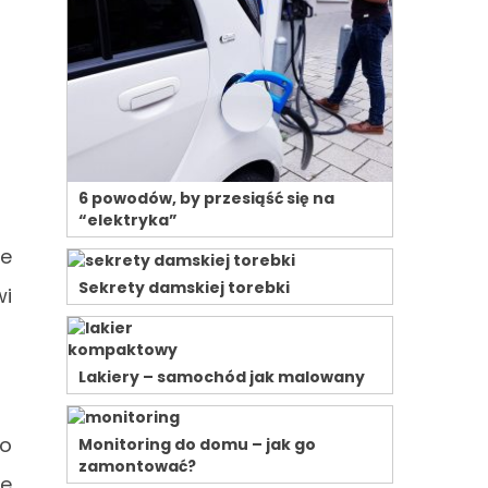
6 powodów, by przesiąść się na
“elektryka”
ie
Sekrety damskiej torebki
wi
Lakiery – samochód jak malowany
do
Monitoring do domu – jak go
zamontować?
we