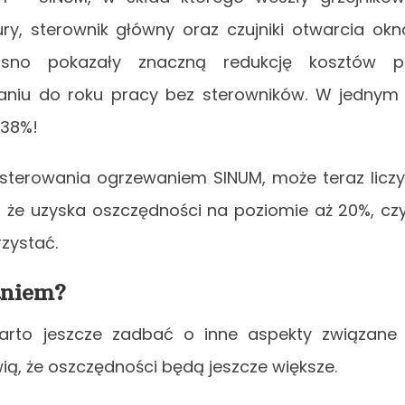
tury, sterownik główny oraz czujniki otwarcia okn
asno pokazały znaczną redukcję kosztów p
niu do roku pracy bez sterowników. W jednym
,38%!
 sterowania ogrzewaniem SINUM, może teraz licz
 że uzyska oszczędności na poziomie aż 20%, czy
rzystać.
aniem?
arto jeszcze zadbać o inne aspekty związane
ą, że oszczędności będą jeszcze większe.