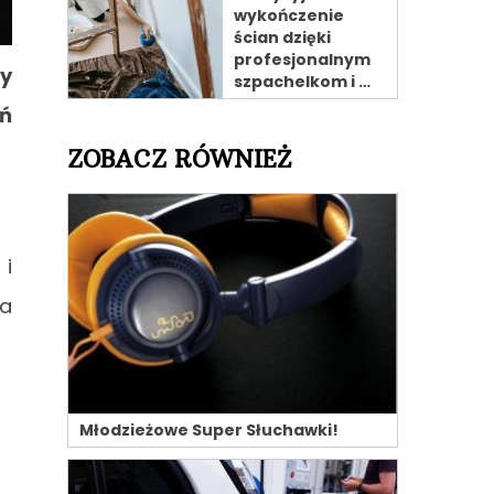
wykończenie
ścian dzięki
profesjonalnym
ty
szpachelkom i …
eń
ZOBACZ RÓWNIEŻ
 i
ka
Młodzieżowe Super Słuchawki!