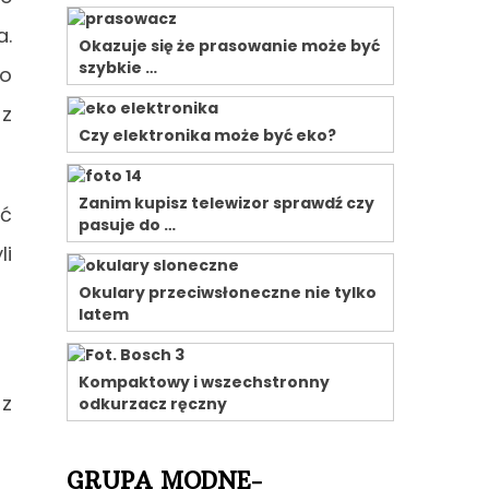
a.
Okazuje się że prasowanie może być
szybkie …
o
 z
Czy elektronika może być eko?
Zanim kupisz telewizor sprawdź czy
yć
pasuje do …
li
Okulary przeciwsłoneczne nie tylko
latem
Kompaktowy i wszechstronny
 z
odkurzacz ręczny
GRUPA MODNE-