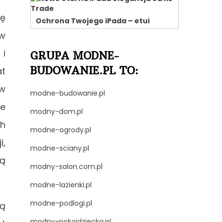
ję
Ochrona Twojego iPada – etui
w
 i
GRUPA MODNE-
BUDOWANIE.PL TO:
at
 w
modne-budowanie.pl
re
modny-dom.pl
ch
modne-ogrody.pl
i,
modne-sciany.pl
są
modny-salon.com.pl
modne-lazienki.pl
modne-podlogi.pl
cą
modny-pokojdziecka.pl