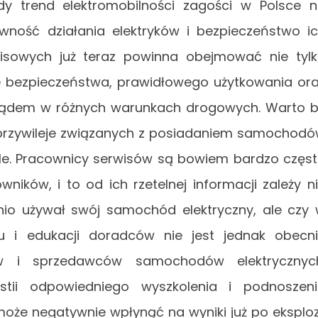
y trend elektromobilności zagości w Polsce 
wność działania elektryków i bezpieczeństwo i
isowych już teraz powinna obejmować nie tyl
ie bezpieczeństwa, prawidłowego użytkowania or
rądem w różnych warunkach drogowych. Warto 
ie przywileje związanych z posiadaniem samochod
iele. Pracownicy serwisów są bowiem bardzo częs
ików, i to od ich rzetelnej informacji zależy n
dnio używał swój samochód elektryczny, ale czy
u i edukacji doradców nie jest jednak obecn
ów i sprzedawców samochodów elektrycznyc
stii odpowiedniego wyszkolenia i podnoszen
że negatywnie wpłynąć na wyniki już po eksploz