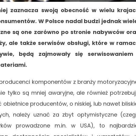
niej zaznacza swoją obecność w wielu kraja
onsumentów. W Polsce nadal budzi jednak wiel
czne są one zarówno po stronie nabywców or
ży, ale także serwisów obsługi, które w rama
ływie, będą zajmowały się serwisowaniem 
ateriami.
 producenci komponentów z branży motoryzacyjn
nie tylko są mniej awaryjne, ale również potrzebu
 obietnice producentów, o niskiej, lub nawet bliski
nych, należy uznać za zbyt optymistyczne (cze
ryków prowadzone m.in. w USA), to najbardzi