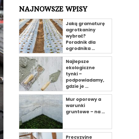
NAJNOWSZE WPISY
Jaką gramaturę
agrotkaniny
wybrać?
Poradnik dla
ogrodnika …
Najlepsze
ekologiczne
tynki –
podpowiadamy,
gdzie je …
Mur oporowy a
warunki
gruntowe – na …
Precyzyjne