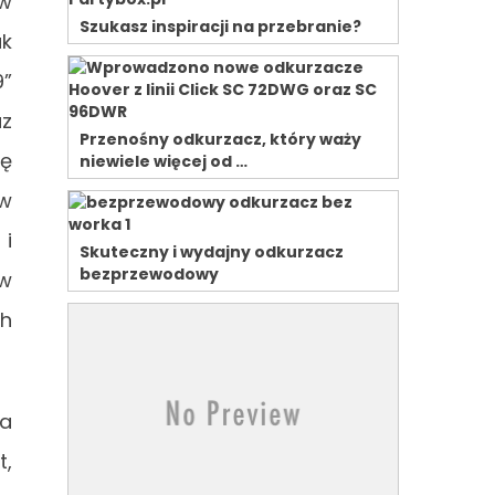
 w
Szukasz inspiracji na przebranie?
ak
9”
az
Przenośny odkurzacz, który waży
ję
niewiele więcej od …
w
 i
Skuteczny i wydajny odkurzacz
bezprzewodowy
 w
ch
na
t,