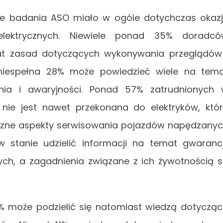
ie badania ASO miało w ogóle dotychczas okaz
ektrycznych. Niewiele ponad 35% doradcó
at zasad dotyczących wykonywania przeglądów
 niespełna 28% może powiedzieć wiele na tem
nia i awaryjności. Ponad 57% zatrudnionych
ie jest nawet przekonana do elektryków, któ
czne aspekty serwisowania pojazdów napędzany
w stanie udzielić informacji na temat gwarancj
nych, a zagadnienia związane z ich żywotnością 
 może podzielić się natomiast wiedzą dotyczą