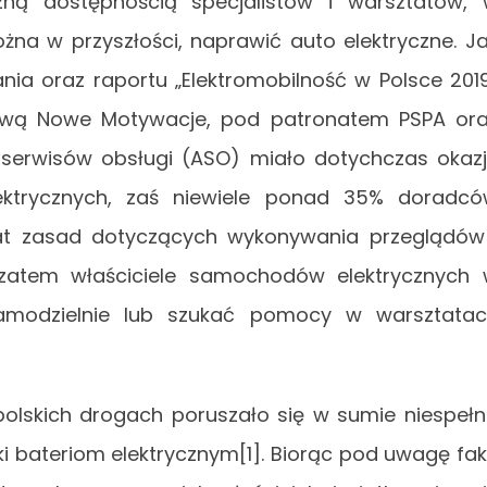
zną dostępnością specjalistów i warsztatów,
żna w przyszłości, naprawić auto elektryczne. J
ia oraz raportu „Elektromobilność w Polsce 201
iową Nowe Motywacje, pod patronatem PSPA or
serwisów obsługi (ASO) miało dotychczas okaz
trycznych, zaś niewiele ponad 35% doradcó
at zasad dotyczących wykonywania przeglądów
 zatem właściciele samochodów elektrycznych
samodzielnie lub szukać pomocy w warsztata
?
polskich drogach poruszało się w sumie niespeł
 bateriom elektrycznym[1]. Biorąc pod uwagę fak