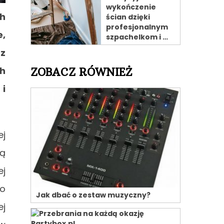
wykończenie
ch
ścian dzięki
profesjonalnym
e,
szpachelkom i …
az
ch
ZOBACZ RÓWNIEŻ
i
ej
ją
ej
go
Jak dbać o zestaw muzyczny?
ej