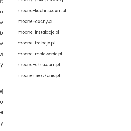
at
modna-kuchnia.com.pl
to
modne-dachy.pl
 w
ub
modne-instalacje.pl
 w
modne-izolacje.pl
ci
modne-malowanie.pl
zy
modne-okna.com.pl
modnemieszkania.pl
ej
do
ne
y