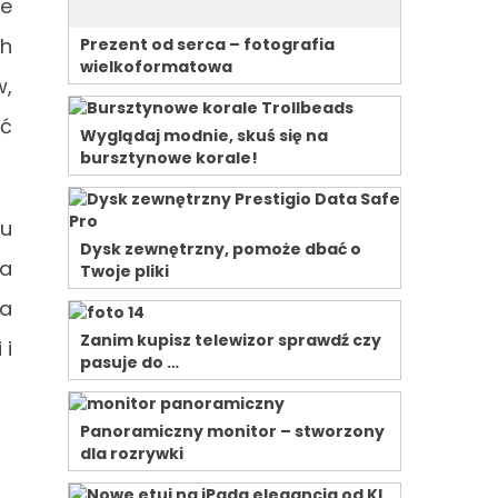
ie
ch
Prezent od serca – fotografia
wielkoformatowa
w,
ść
Wyglądaj modnie, skuś się na
bursztynowe korale!
lu
Dysk zewnętrzny, pomoże dbać o
na
Twoje pliki
ia
Zanim kupisz telewizor sprawdź czy
 i
pasuje do …
Panoramiczny monitor – stworzony
dla rozrywki