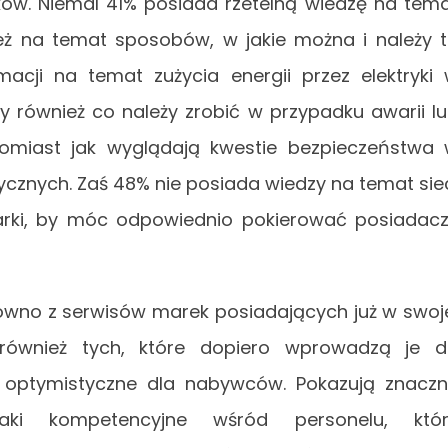
yków. Niemal 41% posiada rzetelną wiedzę na tem
eż na temat sposobów, w jakie można i należy 
macji na temat zużycia energii przez elektryki
 również co należy zrobić w przypadku awarii l
omiast jak wyglądają kwestie bezpieczeństwa
cznych. Zaś 48% nie posiada wiedzy na temat sie
rki, by móc odpowiednio pokierować posiadac
ówno z serwisów marek posiadających już w swoj
 również tych, które dopiero wprowadzą je 
 optymistyczne dla nabywców. Pokazują znacz
aki kompetencyjne wśród personelu, któr