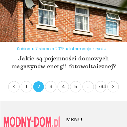
Sabina
7 sierpnia 2025
Informacje z rynku
Jakie są pojemności domowych
magazynów energii fotowoltaicznej?
Stronicowanie
1
2
3
4
5
…
1 794
wpisów
MENU