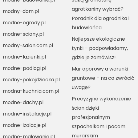
agrotkaniny wybrać?
modny-dom.pl
Poradnik dla ogrodnika i
modne-ogrody.pl
budowlańca
modne-sciany.pl
Najlepsze ekologiczne
modny-salon.com.pl
tynki – podpowiadamy,
modne-lazienki.pl
gdzie je zamówisz!
modne-podlogi.pl
Mur oporowy a warunki
gruntowe – na co zwrócić
modny-pokojdziecka.pl
uwagę?
modna-kuchnia.com.pl
Precyzyjne wykończenie
modne-dachy.pl
ścian dzięki
modne-instalacje.pl
profesjonalnym
modne-izolacje.pl
szpachelkom i pacom
murarskim
modne-malowanie.pl