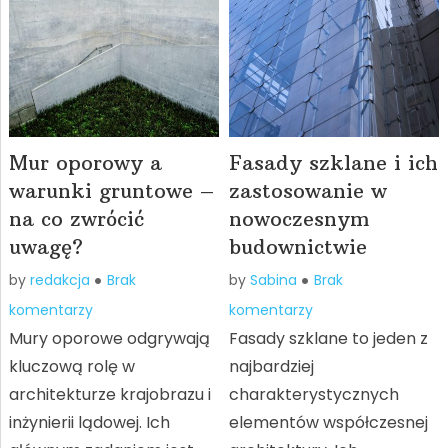
Mur oporowy a
Fasady szklane i ich
warunki gruntowe –
zastosowanie w
na co zwrócić
nowoczesnym
uwagę?
budownictwie
by
redakcja
Brak
by
Sabina
Brak
komentarzy
komentarzy
Mury oporowe odgrywają
Fasady szklane to jeden z
kluczową rolę w
najbardziej
architekturze krajobrazu i
charakterystycznych
inżynierii lądowej. Ich
elementów współczesnej