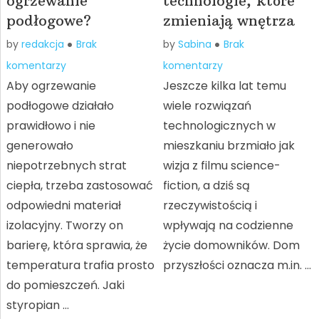
ogrzewanie
technologie, które
podłogowe?
zmieniają wnętrza
by
redakcja
Brak
by
Sabina
Brak
komentarzy
komentarzy
Aby ogrzewanie
Jeszcze kilka lat temu
podłogowe działało
wiele rozwiązań
prawidłowo i nie
technologicznych w
generowało
mieszkaniu brzmiało jak
niepotrzebnych strat
wizja z filmu science-
ciepła, trzeba zastosować
fiction, a dziś są
odpowiedni materiał
rzeczywistością i
izolacyjny. Tworzy on
wpływają na codzienne
barierę, która sprawia, że
życie domowników. Dom
temperatura trafia prosto
przyszłości oznacza m.in. …
do pomieszczeń. Jaki
styropian …