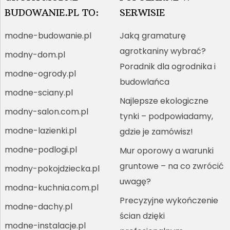
BUDOWANIE.PL TO:
SERWISIE
modne-budowanie.pl
Jaką gramaturę
agrotkaniny wybrać?
modny-dom.pl
Poradnik dla ogrodnika i
modne-ogrody.pl
budowlańca
modne-sciany.pl
Najlepsze ekologiczne
modny-salon.com.pl
tynki – podpowiadamy,
modne-lazienki.pl
gdzie je zamówisz!
modne-podlogi.pl
Mur oporowy a warunki
gruntowe – na co zwrócić
modny-pokojdziecka.pl
uwagę?
modna-kuchnia.com.pl
Precyzyjne wykończenie
modne-dachy.pl
ścian dzięki
modne-instalacje.pl