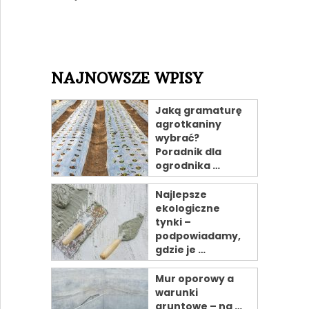
NAJNOWSZE WPISY
Jaką gramaturę
agrotkaniny
wybrać?
Poradnik dla
ogrodnika …
Najlepsze
ekologiczne
tynki –
podpowiadamy,
gdzie je …
Mur oporowy a
warunki
gruntowe – na …