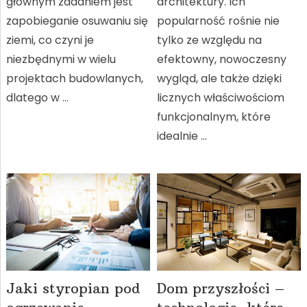
głównym zadaniem jest
architektury. Ich
zapobieganie osuwaniu się
popularność rośnie nie
ziemi, co czyni je
tylko ze względu na
niezbędnymi w wielu
efektowny, nowoczesny
projektach budowlanych,
wygląd, ale także dzięki
dlatego w …
licznych właściwościom
funkcjonalnym, które
idealnie …
Jaki styropian pod
Dom przyszłości –