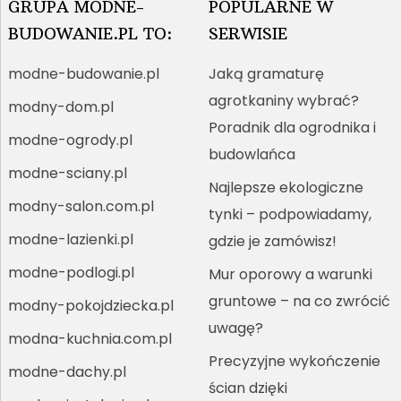
GRUPA MODNE-
POPULARNE W
BUDOWANIE.PL TO:
SERWISIE
modne-budowanie.pl
Jaką gramaturę
agrotkaniny wybrać?
modny-dom.pl
Poradnik dla ogrodnika i
modne-ogrody.pl
budowlańca
modne-sciany.pl
Najlepsze ekologiczne
modny-salon.com.pl
tynki – podpowiadamy,
modne-lazienki.pl
gdzie je zamówisz!
modne-podlogi.pl
Mur oporowy a warunki
gruntowe – na co zwrócić
modny-pokojdziecka.pl
uwagę?
modna-kuchnia.com.pl
Precyzyjne wykończenie
modne-dachy.pl
ścian dzięki