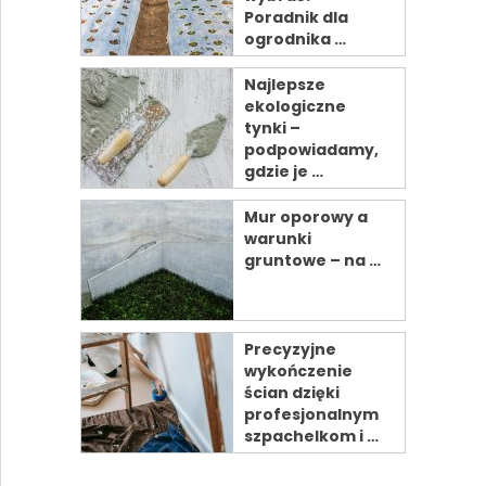
Poradnik dla
ogrodnika …
Najlepsze
ekologiczne
tynki –
podpowiadamy,
gdzie je …
Mur oporowy a
warunki
gruntowe – na …
Precyzyjne
wykończenie
ścian dzięki
profesjonalnym
szpachelkom i …