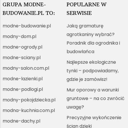
GRUPA MODNE-
POPULARNE W
BUDOWANIE.PL TO:
SERWISIE
modne-budowanie.pl
Jaką gramaturę
agrotkaniny wybrać?
modny-dom.pl
Poradnik dla ogrodnika i
modne-ogrody.pl
budowlańca
modne-sciany.pl
Najlepsze ekologiczne
modny-salon.com.pl
tynki – podpowiadamy,
modne-lazienki.pl
gdzie je zamówisz!
modne-podlogi.pl
Mur oporowy a warunki
gruntowe – na co zwrócić
modny-pokojdziecka.pl
uwagę?
modna-kuchnia.com.pl
Precyzyjne wykończenie
modne-dachy.pl
ścian dzięki