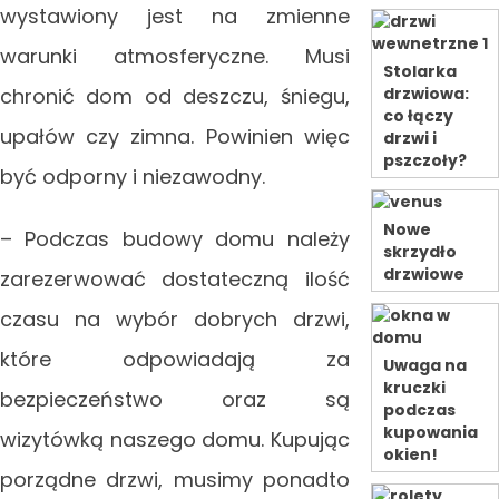
wystawiony jest na zmienne
warunki atmosferyczne. Musi
Stolarka
chronić dom od deszczu, śniegu,
drzwiowa:
co łączy
upałów czy zimna. Powinien więc
drzwi i
pszczoły?
być odporny i niezawodny.
Nowe
– Podczas budowy domu należy
skrzydło
drzwiowe
zarezerwować dostateczną ilość
czasu na wybór dobrych drzwi,
które odpowiadają za
Uwaga na
kruczki
bezpieczeństwo oraz są
podczas
kupowania
wizytówką naszego domu. Kupując
okien!
porządne drzwi, musimy ponadto