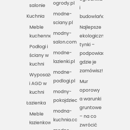
ogrody.pl
salonie
i
modne-
Kuchnia
budowlańca
sciany.pl
Meble
Najlepsze
modny-
kuchenne
ekologiczne
salon.com.pl
tynki –
Podłogi i
modne-
podpowiadamy,
ściany w
lazienki.pl
gdzie je
kuchni
zamówisz!
modne-
Wyposażenie
podlogi.pl
Mur
i AGD w
oporowy
modny-
kuchni
a warunki
pokojdziecka.pl
Łazienka
gruntowe
modna-
Meble
– na co
kuchnia.com.pl
łazienkowe
zwrócić