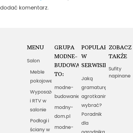
dodać komentarz.
MENU
GRUPA
POPULARNE
ZOBACZ
MODNE-
W
TAKŻE
Salon
BUDOWANIE.PL
SERWISIE
Sufity
Meble
TO:
napinane
Jaką
pokojowe
modne-
gramaturę
Wyposażenie
budowanie.pl
agrotkaniny
i RTV w
wybrać?
modny-
salonie
Poradnik
dom.pl
Podłogi i
dla
modne-
ściany w
ogrodnika