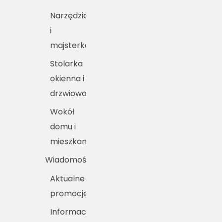
Narzędzia
i
majsterkowanie
Stolarka
okienna i
drzwiowa
Wokół
domu i
mieszkania
Wiadomości
Aktualne
promocje
Informacje