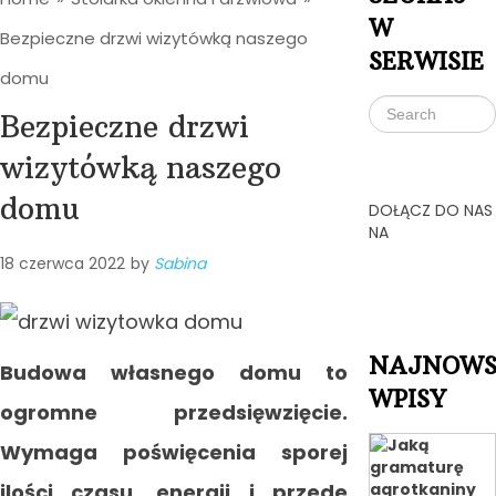
W
Bezpieczne drzwi wizytówką naszego
SERWISIE
domu
Bezpieczne drzwi
wizytówką naszego
domu
DOŁĄCZ DO NAS
NA
18 czerwca 2022
by
Sabina
NAJNOWS
Budowa własnego domu to
WPISY
ogromne przedsięwzięcie.
Wymaga poświęcenia sporej
ilości czasu, energii i przede