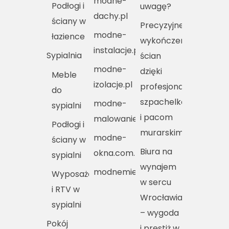
modne-
Podłogi i
uwagę?
dachy.pl
ściany w
Precyzyjne
modne-
łazience
wykończenie
instalacje.pl
Sypialnia
ścian
modne-
dzięki
Meble
izolacje.pl
profesjonalnym
do
szpachelkom
modne-
sypialni
i pacom
malowanie.pl
Podłogi i
murarskim
modne-
ściany w
Biura na
okna.com.pl
sypialni
wynajem
modnemieszkania.pl
Wyposażenie
w sercu
i RTV w
Wrocławia
sypialni
– wygoda
Pokój
i prestiż w