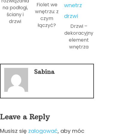
rozwiązania
Fiolet we
na podłogi,
wnętrzu: z
ściany i
czym
drzwi
łączyć?
Drzwi –
dekoracyjny
element
wnętrza
Sabina
Leave a Reply
Musisz się
zalogować
, aby móc