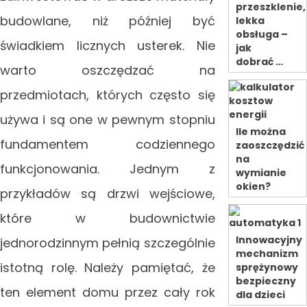
przeszklenie,
budowlane, niż później być
lekka
obsługa –
świadkiem licznych usterek. Nie
jak
dobrać …
warto oszczędzać na
przedmiotach, których często się
używa i są one w pewnym stopniu
Ile można
fundamentem codziennego
zaoszczędzić
na
funkcjonowania. Jednym z
wymianie
okien?
przykładów są drzwi wejściowe,
które w budownictwie
Innowacyjny
jednorodzinnym pełnią szczególnie
mechanizm
istotną rolę. Należy pamiętać, że
sprężynowy
bezpieczny
ten element domu przez cały rok
dla dzieci