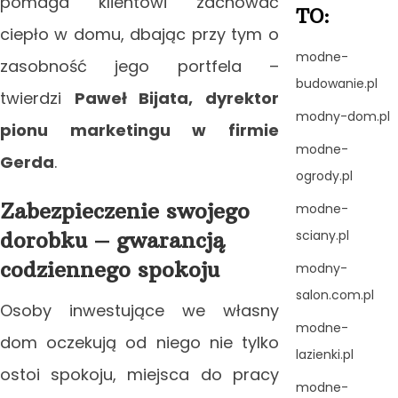
pomaga klientowi zachować
TO:
ciepło w domu, dbając przy tym o
modne-
zasobność jego portfela –
budowanie.pl
twierdzi
Paweł Bijata, dyrektor
modny-dom.pl
pionu marketingu w firmie
modne-
Gerda
.
ogrody.pl
Zabezpieczenie swojego
modne-
dorobku – gwarancją
sciany.pl
codziennego spokoju
modny-
salon.com.pl
Osoby inwestujące we własny
modne-
dom oczekują od niego nie tylko
lazienki.pl
ostoi spokoju, miejsca do pracy
modne-