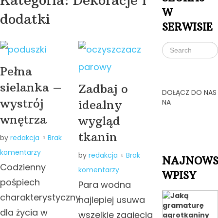
Kategoria:
Dekoracje i
W
dodatki
SERWISIE
Pełna
sielanka –
Zadbaj o
DOŁĄCZ DO NAS
wystrój
idealny
NA
wnętrza
wygląd
tkanin
by
redakcja
Brak
komentarzy
by
redakcja
Brak
NAJNOWS
Codzienny
komentarzy
WPISY
pośpiech
Para wodna
charakterystyczny
najlepiej usuwa
dla życia w
wszelkie zagięcia