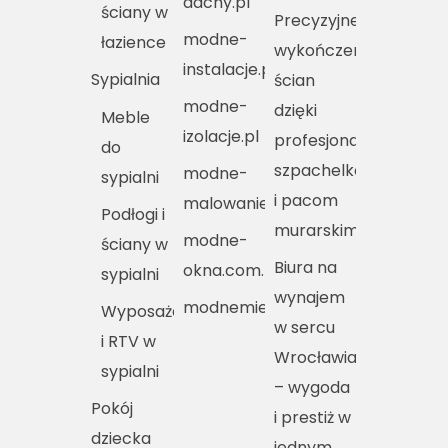
dachy.pl
ściany w
Precyzyjne
modne-
łazience
wykończenie
instalacje.pl
Sypialnia
ścian
modne-
dzięki
Meble
izolacje.pl
profesjonalnym
do
szpachelkom
modne-
sypialni
i pacom
malowanie.pl
Podłogi i
murarskim
modne-
ściany w
Biura na
okna.com.pl
sypialni
wynajem
modnemieszkania.pl
Wyposażenie
w sercu
i RTV w
Wrocławia
sypialni
– wygoda
Pokój
i prestiż w
dziecka
jednym