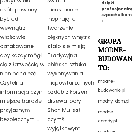
pobyt wielu
świata
dzięki
profesjonal
osób powinny
nieustannie
szpachelkom
być od
inspirują, a
i …
wewnątrz
tworzenie
właściwie
pięknych wnętrz
GRUPA
oznakowane,
stało się misją.
MODNE-
aby każdy mógł
Tradycyjna
BUDOWAN
się z łatwością w
chińska sztuka
TO:
nich odnaleźć.
wykonywania
modne-
Czytelna
niepowtarzalnych
budowanie.pl
informacja czyni
ozdób z korzeni
miejsce bardziej
drzewa jodły
modny-dom.pl
przyjaznym i
Shan Mu jest
modne-
bezpiecznym …
czymś
ogrody.pl
wyjątkowym.
modne-