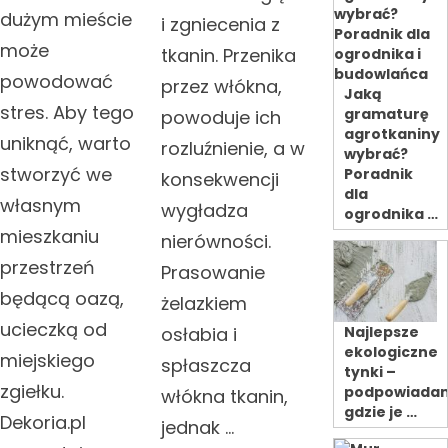
dużym mieście
i zgniecenia z
może
tkanin. Przenika
powodować
przez włókna,
Jaką
stres. Aby tego
gramaturę
powoduje ich
agrotkaniny
uniknąć, warto
rozluźnienie, a w
wybrać?
stworzyć we
Poradnik
konsekwencji
dla
własnym
wygładza
ogrodnika …
mieszkaniu
nierówności.
przestrzeń
Prasowanie
będącą oazą,
żelazkiem
ucieczką od
Najlepsze
osłabia i
ekologiczne
miejskiego
spłaszcza
tynki –
zgiełku.
podpowiada
włókna tkanin,
gdzie je …
Dekoria.pl
jednak …