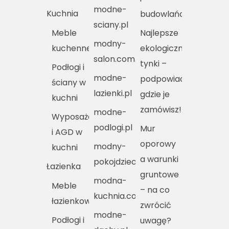
modne-
Kuchnia
budowlańca
sciany.pl
Meble
Najlepsze
modny-
kuchenne
ekologiczne
salon.com.pl
tynki –
Podłogi i
modne-
podpowiadamy,
ściany w
lazienki.pl
gdzie je
kuchni
zamówisz!
modne-
Wyposażenie
podlogi.pl
Mur
i AGD w
oporowy
modny-
kuchni
a warunki
pokojdziecka.pl
Łazienka
gruntowe
modna-
Meble
– na co
kuchnia.com.pl
łazienkowe
zwrócić
modne-
Podłogi i
uwagę?