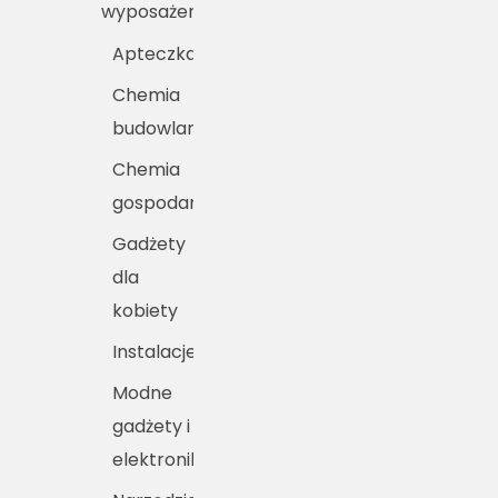
wyposażenie
Apteczka
Chemia
budowlana
Chemia
gospodarcza
Gadżety
dla
kobiety
Instalacje
Modne
gadżety i
elektronika