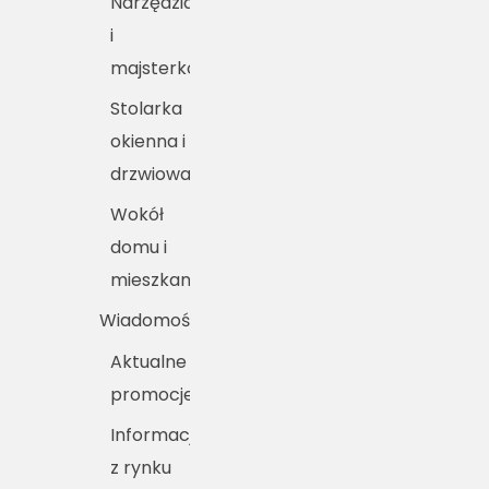
Narzędzia
i
majsterkowanie
Stolarka
okienna i
drzwiowa
Wokół
domu i
mieszkania
Wiadomości
Aktualne
promocje
Informacje
z rynku