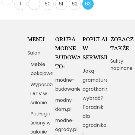
1
…
60
61
62
63
wpisów
MENU
GRUPA
POPULARNE
ZOBACZ
MODNE-
W
TAKŻE
Salon
BUDOWANIE.PL
SERWISIE
Sufity
Meble
TO:
napinane
Jaką
pokojowe
modne-
gramaturę
Wyposażenie
budowanie.pl
agrotkaniny
i RTV w
wybrać?
modny-
salonie
Poradnik
dom.pl
Podłogi i
dla
modne-
ściany w
ogrodnika
ogrody.pl
salonie
i