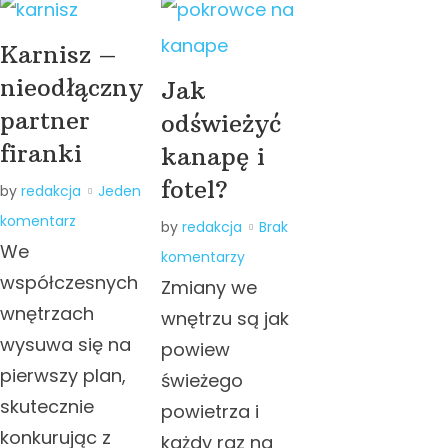
Karnisz –
nieodłączny
Jak
partner
odświeżyć
firanki
kanapę i
fotel?
by
redakcja
Jeden
komentarz
by
redakcja
Brak
We
komentarzy
współczesnych
Zmiany we
wnętrzach
wnętrzu są jak
wysuwa się na
powiew
pierwszy plan,
świeżego
skutecznie
powietrza i
konkurując z
każdy raz na