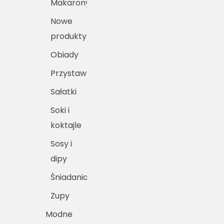
Makarony
Nowe
produkty
Obiady
Przystawki
Sałatki
Soki i
koktajle
Sosy i
dipy
Śniadania
Zupy
Modne