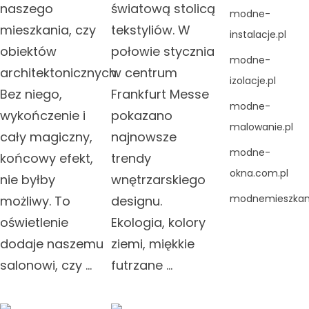
naszego
światową stolicą
modne-
mieszkania, czy
tekstyliów. W
instalacje.pl
obiektów
połowie stycznia
modne-
architektonicznych.
w centrum
izolacje.pl
Bez niego,
Frankfurt Messe
modne-
wykończenie i
pokazano
malowanie.pl
cały magiczny,
najnowsze
modne-
końcowy efekt,
trendy
okna.com.pl
nie byłby
wnętrzarskiego
modnemieszkani
możliwy. To
designu.
oświetlenie
Ekologia, kolory
dodaje naszemu
ziemi, miękkie
salonowi, czy …
futrzane …