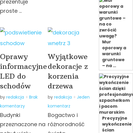
prezentuje
proste …
Mur
oporowy a
warunki
Oprawy
Wyjątkowe
gruntowe
informacyjne
dekoracje z
– na …
LED do
korzenia
schodów
drzewa
by
redakcja
Brak
by
redakcja
Jeden
komentarzy
komentarz
Budynki
Bogactwo i
Precyzyjne
przeznaczone na
różnorodność
wykończenie
ścian