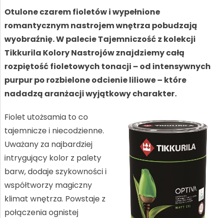
Otulone czarem fioletów i wypełnione
romantycznym nastrojem wnętrza pobudzają
wyobraźnię. W palecie Tajemniczość z kolekcji
Tikkurila Kolory Nastrojów znajdziemy całą
rozpiętość fioletowych tonacji – od intensywnych
purpur po rozbielone odcienie liliowe – które
nadadzą aranżacji wyjątkowy charakter.
Fiolet utożsamia to co
tajemnicze i niecodzienne.
Uważany za najbardziej
intrygujący kolor z palety
barw, dodaje szykowności i
współtworzy magiczny
klimat wnętrza. Powstaje z
połączenia ognistej