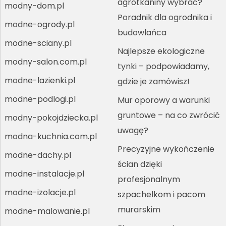
agrotkaniny wybrać?
modny-dom.pl
Poradnik dla ogrodnika i
modne-ogrody.pl
budowlańca
modne-sciany.pl
Najlepsze ekologiczne
modny-salon.com.pl
tynki – podpowiadamy,
modne-lazienki.pl
gdzie je zamówisz!
modne-podlogi.pl
Mur oporowy a warunki
gruntowe – na co zwrócić
modny-pokojdziecka.pl
uwagę?
modna-kuchnia.com.pl
Precyzyjne wykończenie
modne-dachy.pl
ścian dzięki
modne-instalacje.pl
profesjonalnym
modne-izolacje.pl
szpachelkom i pacom
murarskim
modne-malowanie.pl