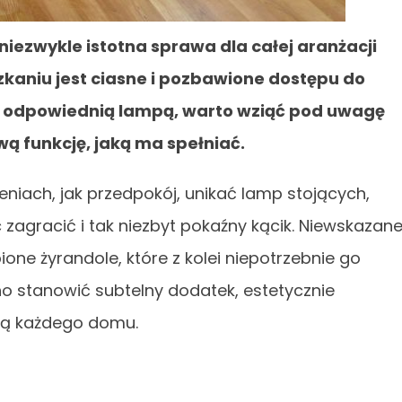
niezwykle istotna sprawa dla całej aranżacji
zkaniu jest ciasne i pozbawione dostępu do
za odpowiednią lampą, warto wziąć pod uwagę
ą funkcję, jaką ma spełniać.
niach, jak przedpokój, unikać lamp stojących,
 zagracić i tak niezbyt pokaźny kącik. Niewskazan
ne żyrandole, które z kolei niepotrzebnie go
no stanowić subtelny dodatek, estetycznie
wką każdego domu.