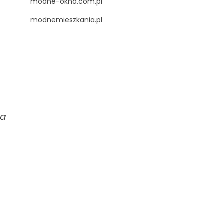
modne-okna.com.pl
modnemieszkania.pl
ma