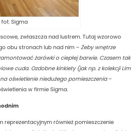
fot. Sigma
jscowe, zwłaszcza nad lustrem. Tutaj wzorowo
go obu stronach lub nad nim –
Żeby wnętrze
y zamontować żarówki o ciepłej barwie. Czasem tak
owe cuda. Ozdobne kinkiety (jak np. z kolekcji Li
 na oświetlenie niedużego pomieszczenia
–
świetlenia w firmie Sigma.
chodnim
em reprezentacyjnym również pomieszczenie