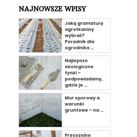
NAJNOWSZE WPISY
Jaką gramaturę
agrotkaniny
wybrać?
Poradnik dla
ogrodnika …
Najlepsze
ekologiczne
tynki –
podpowiadamy,
gdzie je …
Mur oporowy a
warunki
gruntowe – na …
Precyzyjne