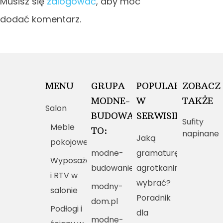
Musisz się
zalogować
, aby móc
dodać komentarz.
MENU
GRUPA
POPULARNE
ZOBACZ
MODNE-
W
TAKŻE
Salon
BUDOWANIE.PL
SERWISIE
Sufity
Meble
TO:
napinane
Jaką
pokojowe
modne-
gramaturę
Wyposażenie
budowanie.pl
agrotkaniny
i RTV w
wybrać?
modny-
salonie
Poradnik
dom.pl
Podłogi i
dla
modne-