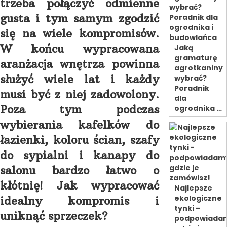
trzeba połączyć odmienne
gusta i tym samym zgodzić
się na wiele kompromisów.
W końcu wypracowana
Jaką
gramaturę
aranżacja wnętrza powinna
agrotkaniny
służyć wiele lat i każdy
wybrać?
Poradnik
musi być z niej zadowolony.
dla
Poza tym podczas
ogrodnika …
wybierania kafelków do
łazienki, koloru ścian, szafy
do sypialni i kanapy do
salonu bardzo łatwo o
kłótnię! Jak wypracować
Najlepsze
ekologiczne
idealny kompromis i
tynki –
uniknąć sprzeczek?
podpowiada