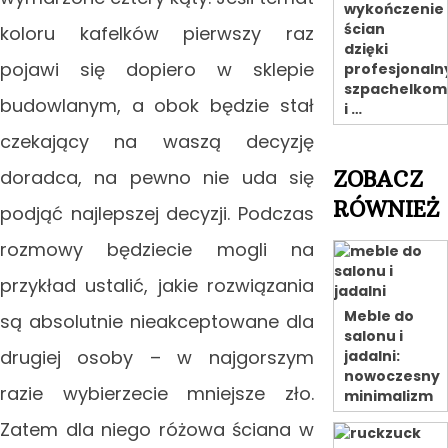
wykończenie
ścian
koloru kafelków pierwszy raz
dzięki
pojawi się dopiero w sklepie
profesjonal
szpachelkom
budowlanym, a obok będzie stał
i …
czekający na waszą decyzję
doradca, na pewno nie uda się
ZOBACZ
RÓWNIEŻ
podjąć najlepszej decyzji. Podczas
rozmowy będziecie mogli na
przykład ustalić, jakie rozwiązania
Meble do
są absolutnie nieakceptowane dla
salonu i
drugiej osoby – w najgorszym
jadalni:
nowoczesny
razie wybierzecie mniejsze zło.
minimalizm
Zatem dla niego różowa ściana w