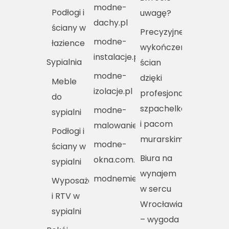
modne-
Podłogi i
uwagę?
dachy.pl
ściany w
Precyzyjne
modne-
łazience
wykończenie
instalacje.pl
Sypialnia
ścian
modne-
dzięki
Meble
izolacje.pl
profesjonalnym
do
szpachelkom
modne-
sypialni
i pacom
malowanie.pl
Podłogi i
murarskim
modne-
ściany w
Biura na
okna.com.pl
sypialni
wynajem
modnemieszkania.pl
Wyposażenie
w sercu
i RTV w
Wrocławia
sypialni
– wygoda