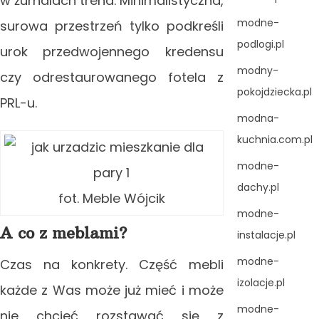
w żurnalach trend. Minimalistyczna,
modne-
surowa przestrzeń tylko podkreśli
podlogi.pl
urok przedwojennego kredensu
modny-
czy odrestaurowanego fotela z
pokojdziecka.pl
PRL-u.
modna-
kuchnia.com.pl
modne-
dachy.pl
fot. Meble Wójcik
modne-
A co z meblami?
instalacje.pl
modne-
Czas na konkrety. Część mebli
izolacje.pl
każde z Was może już mieć i może
modne-
nie chcieć rozstawać się z