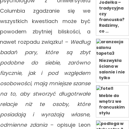
psychologów z Uniwersytetu
Jodełka –
tradycyjna
Columbia zgadzanie się we
czy
francuska?
wszystkich kwestiach może być
Radzimy,
powodem zbytniej bliskości, a
co …
nawet rozpadu związku! –
Według
badań pary, które są zbyt
Niezwykła
podobne do siebie, zarówno
ściana w
salonie i nie
fizycznie, jak i pod względem
tylko
osobowości, mają mniejsze szanse
na to, aby stworzyć długotrwałe
Meble do
wnętrz we
relacje niż te osoby, które
francuskim
stylu
posiadają i wyrażają własne,
odmienne zdania
– opisuje Leon