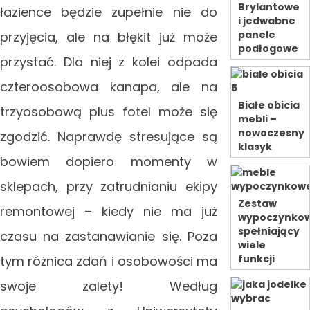
Brylantowe
łazience będzie zupełnie nie do
i jedwabne
panele
przyjęcia, ale na błękit już może
podłogowe
przystać. Dla niej z kolei odpada
czteroosobowa kanapa, ale na
Białe obicia
trzyosobową plus fotel może się
mebli –
nowoczesny
zgodzić. Naprawdę stresujące są
klasyk
bowiem dopiero momenty w
sklepach, przy zatrudnianiu ekipy
Zestaw
remontowej – kiedy nie ma już
wypoczynko
spełniający
czasu na zastanawianie się. Poza
wiele
funkcji
tym różnica zdań i osobowości ma
swoje zalety! Według