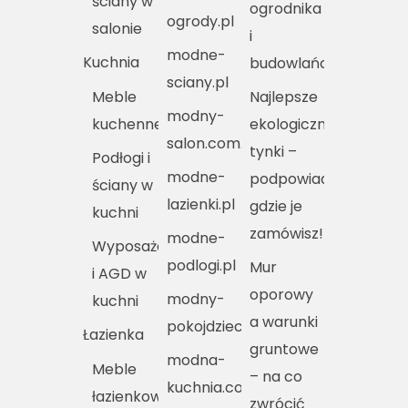
ściany w
ogrodnika
ogrody.pl
salonie
i
modne-
Kuchnia
budowlańca
sciany.pl
Meble
Najlepsze
modny-
kuchenne
ekologiczne
salon.com.pl
tynki –
Podłogi i
modne-
podpowiadamy,
ściany w
lazienki.pl
gdzie je
kuchni
zamówisz!
modne-
Wyposażenie
podlogi.pl
Mur
i AGD w
oporowy
modny-
kuchni
a warunki
pokojdziecka.pl
Łazienka
gruntowe
modna-
Meble
– na co
kuchnia.com.pl
łazienkowe
zwrócić