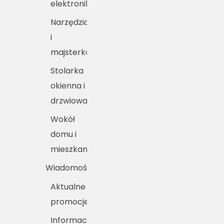
elektronika
Narzędzia
i
majsterkowanie
Stolarka
okienna i
drzwiowa
Wokół
domu i
mieszkania
Wiadomości
Aktualne
promocje
Informacje