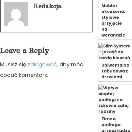
Redakcja
Meble i
akcesoria:
stylowe
przyjęcie
na
werandzie
Leave a Reply
Musisz się
zalogować
, aby móc
Uniwersalna
zabudowa z
dodać komentarz.
drzwiami
Zimna
podłoga
przeszkadza