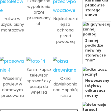
Karmnik dla
Ekologiczne
ptaków ze
wypełnienie
starego
drzwi
kubka
przesuwany
Łatwe w
Najskuteczni
ch
użyciu piany
ejsza
montażowe
ochrona
przed
Zimnej
powodzią
podłodze
mówimy
stanowcze
“nie”
Zanim kupisz
telewizor
Wiosenny
Okna
sprawdź czy
Nowoczesny
powiew w
dźwiękochło
i stylowy
pasuje do
domowym
nne – spokój
odkurzacz
wnętrza
prasowaniu
i cisza
ręczny