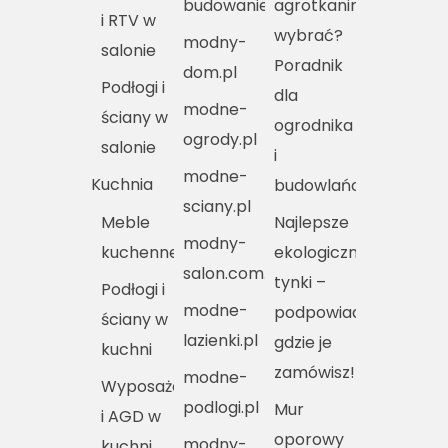
budowanie.pl
agrotkaniny
i RTV w
wybrać?
modny-
salonie
Poradnik
dom.pl
Podłogi i
dla
modne-
ściany w
ogrodnika
ogrody.pl
salonie
i
modne-
Kuchnia
budowlańca
sciany.pl
Meble
Najlepsze
modny-
kuchenne
ekologiczne
salon.com.pl
tynki –
Podłogi i
modne-
podpowiadamy,
ściany w
lazienki.pl
gdzie je
kuchni
zamówisz!
modne-
Wyposażenie
podlogi.pl
Mur
i AGD w
oporowy
modny-
kuchni