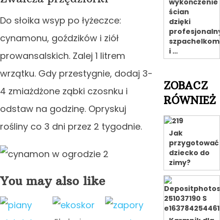
wykończenie
ścian
Do słoika wsyp po łyżeczce:
dzięki
profesjonal
cynamonu, goździków i ziół
szpachelkom
i …
prowansalskich. Zalej 1 litrem
wrzątku. Gdy przestygnie, dodaj 3-
ZOBACZ
4 zmiażdżone ząbki czosnku i
RÓWNIEŻ
odstaw na godzinę. Opryskuj
rośliny co 3 dni przez 2 tygodnie.
Jak
przygotować
dziecko do
zimy?
You may also like