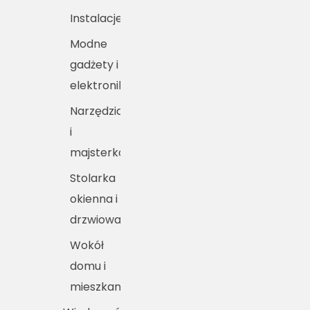
Instalacje
Modne
gadżety i
elektronika
Narzędzia
i
majsterkowanie
Stolarka
okienna i
drzwiowa
Wokół
domu i
mieszkania