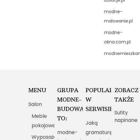
izolacje.pl
modne-
malowanie.pl
modne-
okna.com.pl
modnemieszkani
MENU
GRUPA
POPULARNE
ZOBACZ
MODNE-
W
TAKŻE
Salon
BUDOWANIE.PL
SERWISIE
Sufity
Meble
TO:
napinane
Jaką
pokojowe
modne-
gramaturę
Wyposażenie