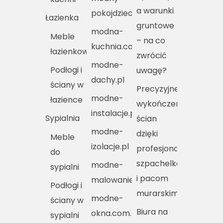
a warunki
pokojdziecka.pl
Łazienka
gruntowe
modna-
Meble
– na co
kuchnia.com.pl
łazienkowe
zwrócić
modne-
Podłogi i
uwagę?
dachy.pl
ściany w
Precyzyjne
modne-
łazience
wykończenie
instalacje.pl
Sypialnia
ścian
modne-
dzięki
Meble
izolacje.pl
profesjonalnym
do
szpachelkom
modne-
sypialni
i pacom
malowanie.pl
Podłogi i
murarskim
modne-
ściany w
Biura na
okna.com.pl
sypialni