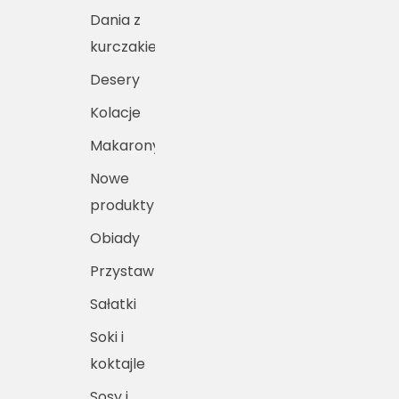
Dania z
kurczakiem
Desery
Kolacje
Makarony
Nowe
produkty
Obiady
Przystawki
Sałatki
Soki i
koktajle
Sosy i