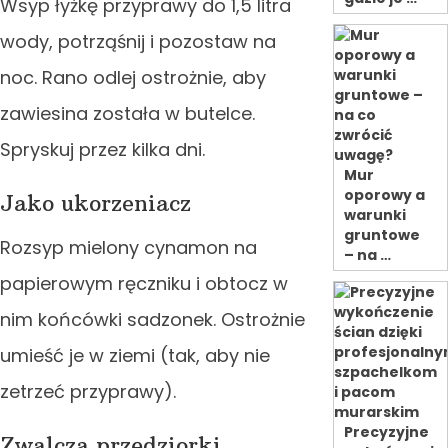
Wsyp łyżkę przyprawy do 1,5 litra
wody, potrząśnij i pozostaw na
noc. Rano odlej ostrożnie, aby
zawiesina została w butelce.
Spryskuj przez kilka dni.
Mur
oporowy a
Jako ukorzeniacz
warunki
gruntowe
Rozsyp mielony cynamon na
– na …
papierowym ręczniku i obtocz w
nim końcówki sadzonek. Ostrożnie
umieść je w ziemi (tak, aby nie
zetrzeć przyprawy).
Precyzyjne
Zwalcza przędziorki