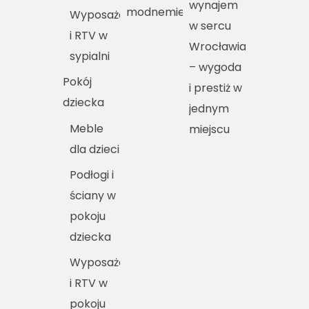
wynajem
modnemieszkania.pl
Wyposażenie
w sercu
i RTV w
Wrocławia
sypialni
– wygoda
Pokój
i prestiż w
dziecka
jednym
Meble
miejscu
dla dzieci
Podłogi i
ściany w
pokoju
dziecka
Wyposażenie
i RTV w
pokoju