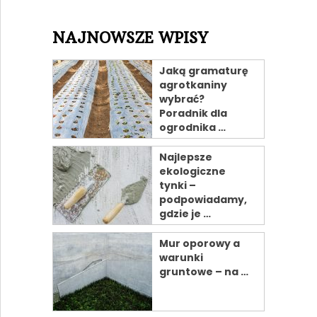
NAJNOWSZE WPISY
Jaką gramaturę
agrotkaniny
wybrać?
Poradnik dla
ogrodnika …
Najlepsze
ekologiczne
tynki –
podpowiadamy,
gdzie je …
Mur oporowy a
warunki
gruntowe – na …