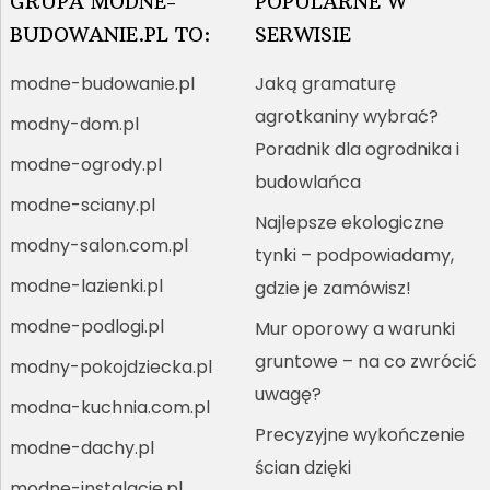
GRUPA MODNE-
POPULARNE W
BUDOWANIE.PL TO:
SERWISIE
modne-budowanie.pl
Jaką gramaturę
agrotkaniny wybrać?
modny-dom.pl
Poradnik dla ogrodnika i
modne-ogrody.pl
budowlańca
modne-sciany.pl
Najlepsze ekologiczne
modny-salon.com.pl
tynki – podpowiadamy,
modne-lazienki.pl
gdzie je zamówisz!
modne-podlogi.pl
Mur oporowy a warunki
gruntowe – na co zwrócić
modny-pokojdziecka.pl
uwagę?
modna-kuchnia.com.pl
Precyzyjne wykończenie
modne-dachy.pl
ścian dzięki
modne-instalacje.pl