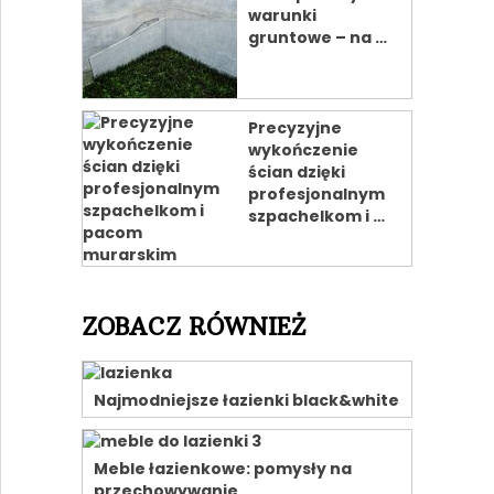
warunki
gruntowe – na …
Precyzyjne
wykończenie
ścian dzięki
profesjonalnym
szpachelkom i …
ZOBACZ RÓWNIEŻ
Najmodniejsze łazienki black&white
Meble łazienkowe: pomysły na
przechowywanie