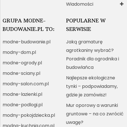
Wiadomości
GRUPA MODNE-
POPULARNE W
BUDOWANIE.PL TO:
SERWISIE
modne-budowanie.pl
Jaką gramaturę
agrotkaniny wybrać?
modny-dom.pl
Poradnik dla ogrodnika i
modne-ogrody.pl
budowlańca
modne-sciany.pl
Najlepsze ekologiczne
modny-salon.com.pl
tynki – podpowiadamy,
modne-lazienki.pl
gdzie je zamówisz!
modne-podlogi.pl
Mur oporowy a warunki
gruntowe – na co zwrócić
modny-pokojdziecka.pl
uwagę?
modna-kuchnia.com.pl