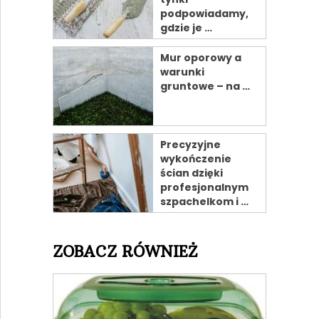
podpowiadamy,
gdzie je …
Mur oporowy a
warunki
gruntowe – na …
Precyzyjne
wykończenie
ścian dzięki
profesjonalnym
szpachelkom i …
ZOBACZ RÓWNIEŻ