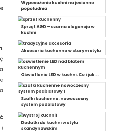
Wyposażenie kuchni na jesienne
ne
popołudnia
Sprzęt AGD – czarna elegancja w
kuchni
h
.
Akcesoria kuchenne w starym stylu
tę
wą
Oświetlenie LED w kuchni. Co i jak …
ce
na
Szafki kuchenne: nowoczesny
system podblatowy
ść
Dodatki do kuchni w stylu
 i
skandynawskim