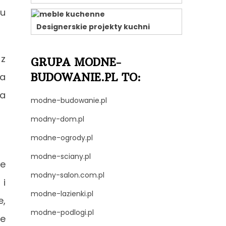
ku
Designerskie projekty kuchni
 z
GRUPA MODNE-
ia
BUDOWANIE.PL TO:
ia
modne-budowanie.pl
modny-dom.pl
modne-ogrody.pl
modne-sciany.pl
ne
modny-salon.com.pl
 i
modne-lazienki.pl
e,
modne-podlogi.pl
ie