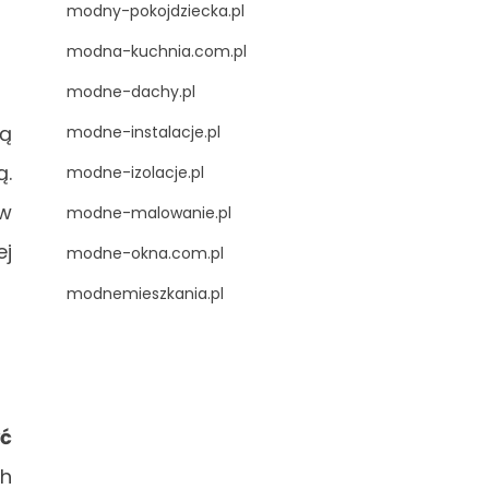
modny-pokojdziecka.pl
modna-kuchnia.com.pl
modne-dachy.pl
są
modne-instalacje.pl
ą.
modne-izolacje.pl
 w
modne-malowanie.pl
ej
modne-okna.com.pl
modnemieszkania.pl
ć
ch