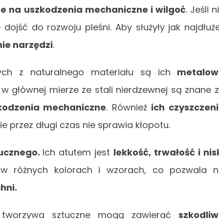
e na uszkodzenia mechaniczne i wilgoć
. Jeśli n
jść do rozwoju pleśni. Aby służyły jak najdłuże
ie narzędzi
.
ych z naturalnego materiału są
ich
metalow
w głównej mierze ze stali nierdzewnej są znane 
zkodzenia mechaniczne
. Również
ich czyszczen
e przez długi czas nie sprawia kłopotu.
tucznego.
Ich atutem jest
lekkość, trwałość i nis
 w różnych kolorach i wzorach, co pozwala 
hni.
 tworzywa sztuczne mogą zawierać
szkodli