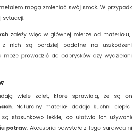
 z metalem mogą zmieniać swój smak. W przypad
 sytuacji.
ych
zależy więc w głównej mierze od materiału,
e z nich są bardziej podatne na
uszkodzen
 co może prowadzić do odprysków czy wydzielan
w
dają wiele zalet, które sprawiają, że są o
mach
. Naturalny materiał dodaje kuchni ciepła
 są stosunkowo lekkie, co ułatwia ich używani
iu potraw
. Akcesoria powstałe z tego surowca n