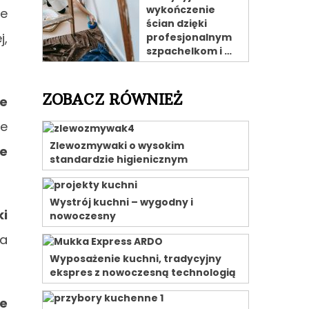
wykończenie
ie
ścian dzięki
j,
profesjonalnym
szpachelkom i …
ZOBACZ RÓWNIEŻ
e
ze
Zlewozmywaki o wysokim
ie
standardzie higienicznym
Wystrój kuchni – wygodny i
ki
nowoczesny
na
Wyposażenie kuchni, tradycyjny
ekspres z nowoczesną technologią
we