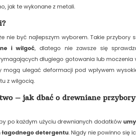
, jak te wykonane z metali.
i?
oże nie być najlepszym wyborem. Takie przybory 
ne i wilgoć
, dlatego nie zawsze się sprawdz
 wymagających długiego gotowania lub moczenia
y mogą ulegać deformacji pod wpływem wysoki
u z wilgocią.
stwo – jak dbać o drewniane przybory
, aby po każdym użyciu drewnianych dodatków
umy
m łagodnego detergentu
. Nigdy nie powinno się i