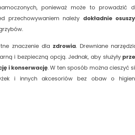
amoczonych, ponieważ może to prowadzić d
rzed przechowywaniem należy
dokładnie osusz
 grzybów.
tne znaczenie dla
zdrowia
. Drewniane narzędzi
ną i bezpieczną opcją. Jednak, aby służyły
prze
cję i konserwację
. W ten sposób można cieszyć s
żek i innych akcesoriów bez obaw o higie