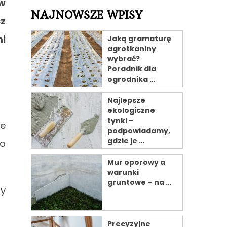
yw
NAJNOWSZE WPISY
cz
mi
Jaką gramaturę
agrotkaniny
wybrać?
Poradnik dla
ogrodnika …
Najlepsze
ekologiczne
tynki –
ne
podpowiadamy,
gdzie je …
no
Mur oporowy a
warunki
gruntowe – na …
ny
Precyzyjne