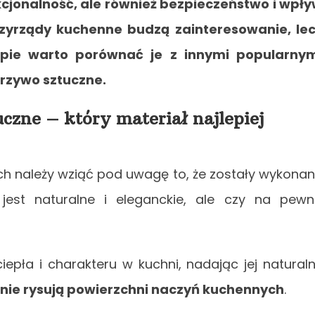
nkcjonalność, ale również bezpieczeństwo i wpł
rzyrządy kuchenne budzą zainteresowanie, le
upie warto porównać je z innymi popularny
orzywo sztuczne.
czne – który materiał najlepiej
h należy wziąć pod uwagę to, że zostały wykona
jest naturalne i eleganckie, ale czy na pew
epła i charakteru w kuchni, nadając jej natural
nie rysują powierzchni naczyń kuchennych
.