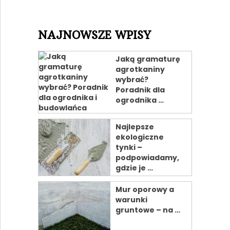
NAJNOWSZE WPISY
Jaką gramaturę
agrotkaniny
wybrać?
Poradnik dla
ogrodnika …
Najlepsze
ekologiczne
tynki –
podpowiadamy,
gdzie je …
Mur oporowy a
warunki
gruntowe – na …