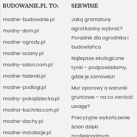
BUDOWANIE.PL TO:
SERWISIE
modne-budowanie.pl
Jaką gramaturę
agrotkaniny wybrać?
modny-dom.pl
Poradnik dla ogrodnika i
modne-ogrody.pl
budowlańca
modne-sciany.pl
Najlepsze ekologiczne
modny-salon.com.pl
tynki – podpowiadamy,
modne-lazienki.pl
gdzie je zamówisz!
modne-podlogi.pl
Mur oporowy a warunki
gruntowe – na co zwrócić
modny-pokojdziecka.pl
uwagę?
modna-kuchnia.com.pl
Precyzyjne wykończenie
modne-dachy.pl
ścian dzięki
modne-instalacje.pl
profesjonalnym