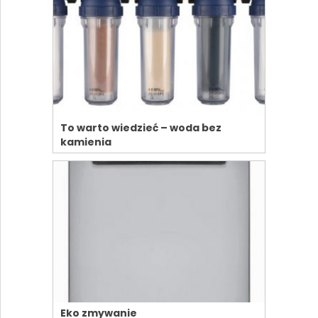
To warto wiedzieć – woda bez
kamienia
Eko zmywanie