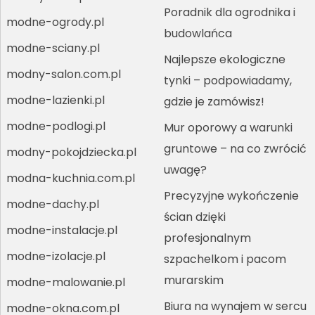
Poradnik dla ogrodnika i
modne-ogrody.pl
budowlańca
modne-sciany.pl
Najlepsze ekologiczne
modny-salon.com.pl
tynki – podpowiadamy,
modne-lazienki.pl
gdzie je zamówisz!
modne-podlogi.pl
Mur oporowy a warunki
gruntowe – na co zwrócić
modny-pokojdziecka.pl
uwagę?
modna-kuchnia.com.pl
Precyzyjne wykończenie
modne-dachy.pl
ścian dzięki
modne-instalacje.pl
profesjonalnym
modne-izolacje.pl
szpachelkom i pacom
murarskim
modne-malowanie.pl
Biura na wynajem w sercu
modne-okna.com.pl