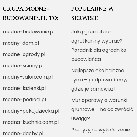
GRUPA MODNE-
POPULARNE W
BUDOWANIE.PL TO:
SERWISIE
modne-budowanie.pl
Jaką gramaturę
agrotkaniny wybrać?
modny-dom.pl
Poradnik dla ogrodnika i
modne-ogrody.pl
budowlańca
modne-sciany.pl
Najlepsze ekologiczne
modny-salon.com.pl
tynki – podpowiadamy,
modne-lazienki.pl
gdzie je zamówisz!
modne-podlogi.pl
Mur oporowy a warunki
gruntowe – na co zwrócić
modny-pokojdziecka.pl
uwagę?
modna-kuchnia.com.pl
Precyzyjne wykończenie
modne-dachy.pl