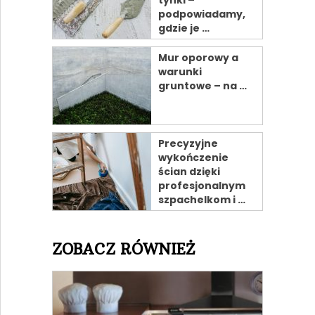
podpowiadamy,
gdzie je …
Mur oporowy a
warunki
gruntowe – na …
Precyzyjne
wykończenie
ścian dzięki
profesjonalnym
szpachelkom i …
ZOBACZ RÓWNIEŻ