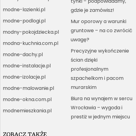
tynki – podpowiadamy,
modne-lazienki.pl
gdzie je zamówisz!
modne-podlogi.pl
Mur oporowy a warunki
gruntowe – na co zwrócić
modny-pokojdziecka.pl
uwagę?
modna-kuchnia.com.pl
Precyzyjne wykończenie
modne-dachy.pl
ścian dzięki
modne-instalacje.pl
profesjonalnym
modne-izolacje.pl
szpachelkom i pacom
murarskim
modne-malowanie.pl
Biura na wynajem w sercu
modne-okna.com.pl
Wrocławia – wygoda i
modnemieszkania.pl
prestiż w jednym miejscu
ZOBACZ TAKŻE