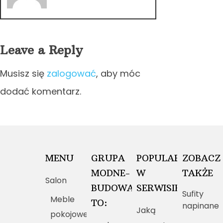
Leave a Reply
Musisz się
zalogować
, aby móc
dodać komentarz.
MENU
GRUPA
POPULARNE
ZOBACZ
MODNE-
W
TAKŻE
Salon
BUDOWANIE.PL
SERWISIE
Sufity
Meble
TO:
napinane
Jaką
pokojowe