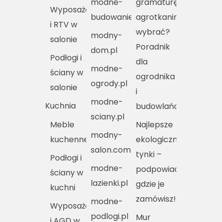
modne-
gramaturę
Wyposażenie
budowanie.pl
agrotkaniny
i RTV w
wybrać?
modny-
salonie
Poradnik
dom.pl
Podłogi i
dla
modne-
ściany w
ogrodnika
ogrody.pl
salonie
i
modne-
Kuchnia
budowlańca
sciany.pl
Meble
Najlepsze
modny-
kuchenne
ekologiczne
salon.com.pl
tynki –
Podłogi i
modne-
podpowiadamy,
ściany w
lazienki.pl
gdzie je
kuchni
zamówisz!
modne-
Wyposażenie
podlogi.pl
Mur
i AGD w