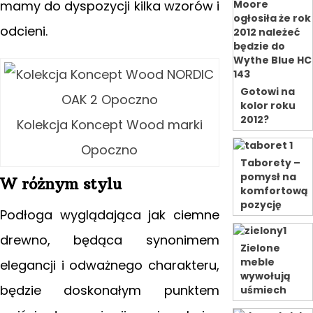
mamy do dyspozycji kilka wzorów i
odcieni.
Gotowi na
kolor roku
2012?
Kolekcja Koncept Wood marki
Opoczno
Taborety –
pomysł na
W różnym stylu
komfortową
pozycję
Podłoga wyglądająca jak ciemne
drewno, będąca synonimem
Zielone
meble
elegancji i odważnego charakteru,
wywołują
będzie doskonałym punktem
uśmiech