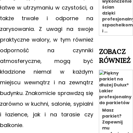
wykończenie
łatwe w utrzymaniu w czystości, a
ścian
dzięki
także trwałe i odporne na
profesjonal
szpachelkom
zarysowania. Z uwagi na swoje
i …
praktyczne walory, w tym również
odporność na czynniki
ZOBACZ
RÓWNIEŻ
atmosferyczne, mogą być
kładzione niemal w każdym
miejscu wewnątrz i na zewnątrz
budynku. Znakomicie sprawdzą się
zarówno w kuchni, salonie, sypialni
Masz
i łazience, jak i na tarasie czy
parkiet?
Zapewnij
balkonie.
mu