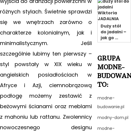
wyjścia do aranżacji powierzchni w
różnych stylach. Świetnie sprawdzi
się we wnętrzach zarówno o
Duży stół
charakterze kolonialnym, jak
i
do jadalni –
jak go …
minimalistycznym.
Jeśli
szczególnie lubimy ten pierwszy –
GRUPA
styl powstały w XIX wieku w
MODNE-
angielskich posiadłościach w
BUDOWAN
TO:
Afryce i Azji, ciemnobrązową
podłogę możemy zestawić z
modne-
beżowymi ścianami oraz meblami
budowanie.pl
z mahoniu lub rattanu. Zwolennicy
modny-dom.pl
nowoczesnego designu
modne-