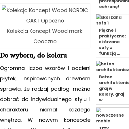
profesjonaln
ochronę!
Kolekcja Koncept Wood marki
Piękne i
praktyczne:
Opoczno
skórzane
sofy z
funkcją …
Do wyboru, do koloru
Ogromna liczba wzorów i odcieni
Beton
płytek, inspirowanych drewnem
architektoni
sprawia, że rodzaj podłogi można
graj w
kolory, graj
dobrać do indywidualnego stylu i
w …
charakteru niemal każdego
wnętrza. W nowym koncepcie
Trzy