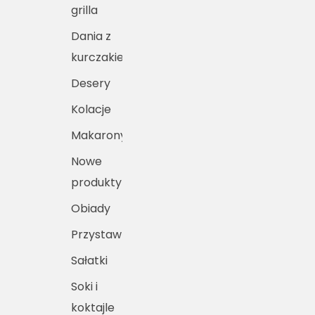
grilla
Dania z
kurczakiem
Desery
Kolacje
Makarony
Nowe
produkty
Obiady
Przystawki
Sałatki
Soki i
koktajle