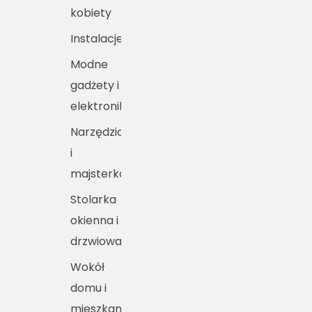
kobiety
Instalacje
Modne
gadżety i
elektronika
Narzędzia
i
majsterkowanie
Stolarka
okienna i
drzwiowa
Wokół
domu i
mieszkania