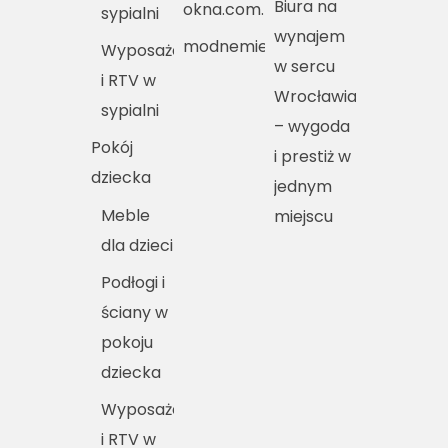
Biura na
okna.com.pl
sypialni
wynajem
modnemieszkania.pl
Wyposażenie
w sercu
i RTV w
Wrocławia
sypialni
– wygoda
Pokój
i prestiż w
dziecka
jednym
Meble
miejscu
dla dzieci
Podłogi i
ściany w
pokoju
dziecka
Wyposażenie
i RTV w