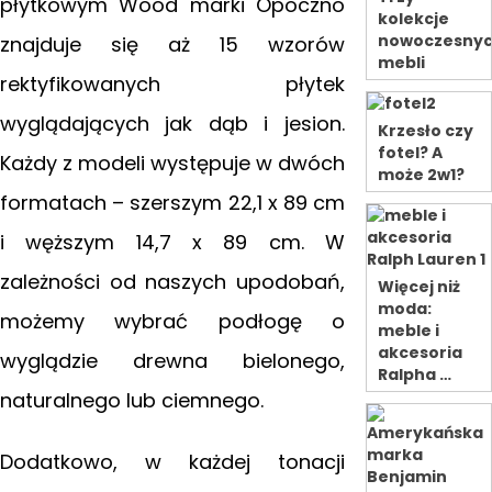
płytkowym Wood marki Opoczno
kolekcje
nowoczesny
znajduje się aż 15 wzorów
mebli
rektyfikowanych płytek
wyglądających jak dąb i jesion.
Krzesło czy
fotel? A
Każdy z modeli występuje w dwóch
może 2w1?
formatach
– szerszym 22,1 x 89 cm
i węższym 14,7 x 89 cm. W
zależności od naszych upodobań,
Więcej niż
moda:
możemy wybrać podłogę o
meble i
akcesoria
wyglądzie drewna bielonego,
Ralpha …
naturalnego lub ciemnego.
Dodatkowo, w każdej tonacji