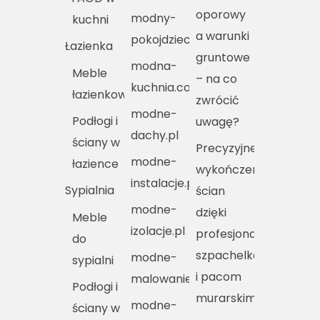
oporowy
modny-
kuchni
a warunki
pokojdziecka.pl
Łazienka
gruntowe
modna-
Meble
– na co
kuchnia.com.pl
łazienkowe
zwrócić
modne-
Podłogi i
uwagę?
dachy.pl
ściany w
Precyzyjne
modne-
łazience
wykończenie
instalacje.pl
Sypialnia
ścian
modne-
dzięki
Meble
izolacje.pl
profesjonalnym
do
szpachelkom
modne-
sypialni
i pacom
malowanie.pl
Podłogi i
murarskim
modne-
ściany w