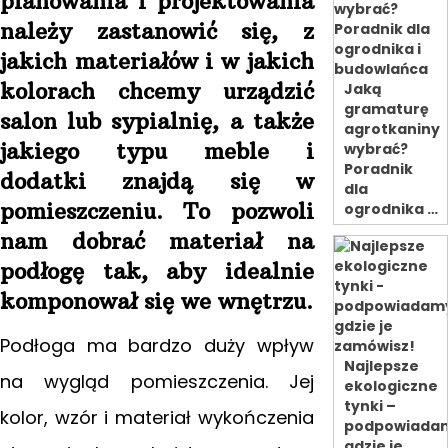
planowania i projektowania
należy zastanowić się,
z
jakich materiałów i w jakich
kolorach chcemy urządzić
Jaką
gramaturę
salon lub sypialnię, a także
agrotkaniny
jakiego typu meble i
wybrać?
Poradnik
dodatki znajdą się w
dla
pomieszczeniu. To pozwoli
ogrodnika …
nam dobrać materiał na
podłogę tak, aby idealnie
komponował się we wnętrzu.
Podłoga ma bardzo duży wpływ
Najlepsze
na wygląd pomieszczenia. Jej
ekologiczne
tynki –
kolor, wzór i materiał wykończenia
podpowiada
gdzie je …