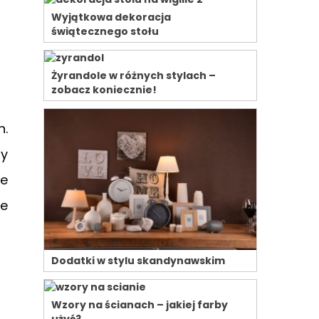
Wyjątkowa dekoracja
świątecznego stołu
Żyrandole w różnych stylach –
zobacz koniecznie!
n.
ny
ie
we
Dodatki w stylu skandynawskim
Wzory na ścianach – jakiej farby