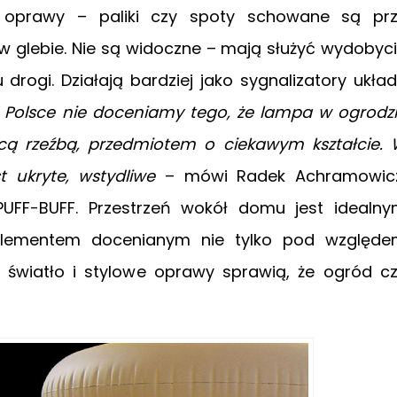
ę oprawy – paliki czy spoty schowane są pr
w glebie. Nie są widoczne – mają służyć wydobyc
iu drogi. Działają bardziej jako sygnalizatory ukła
 Polsce nie doceniamy tego, że lampa w ogrodz
ą rzeźbą, przedmiotem o ciekawym kształcie.
t ukryte, wstydliwe
– mówi Radek Achramowicz
 PUFF-BUFF. Przestrzeń wokół domu jest idealn
 elementem docenianym nie tylko pod względ
e światło i stylowe oprawy sprawią, że ogród c