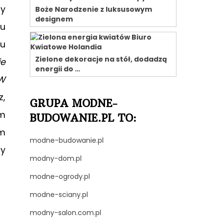
zy
Boże Narodzenie z luksusowym
designem
iu
du
Zielone dekoracje na stół, dodadzą
ie
energii do …
 W
,
GRUPA MODNE-
ym
BUDOWANIE.PL TO:
em
modne-budowanie.pl
zy
modny-dom.pl
modne-ogrody.pl
modne-sciany.pl
modny-salon.com.pl