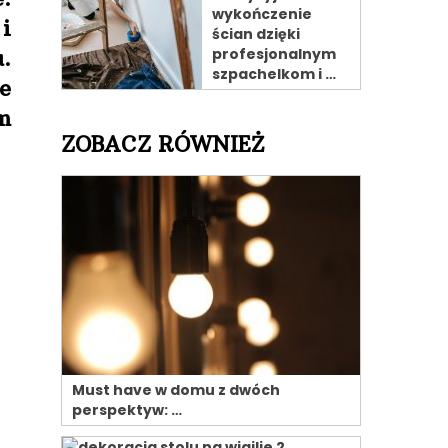
wykończenie
i
ścian dzięki
.
profesjonalnym
szpachelkom i …
e
m
ZOBACZ RÓWNIEŻ
Must have w domu z dwóch
perspektyw: …