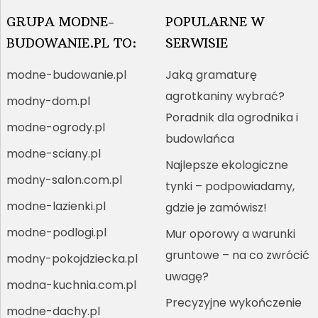
GRUPA MODNE-
POPULARNE W
BUDOWANIE.PL TO:
SERWISIE
modne-budowanie.pl
Jaką gramaturę
agrotkaniny wybrać?
modny-dom.pl
Poradnik dla ogrodnika i
modne-ogrody.pl
budowlańca
modne-sciany.pl
Najlepsze ekologiczne
modny-salon.com.pl
tynki – podpowiadamy,
modne-lazienki.pl
gdzie je zamówisz!
modne-podlogi.pl
Mur oporowy a warunki
gruntowe – na co zwrócić
modny-pokojdziecka.pl
uwagę?
modna-kuchnia.com.pl
Precyzyjne wykończenie
modne-dachy.pl