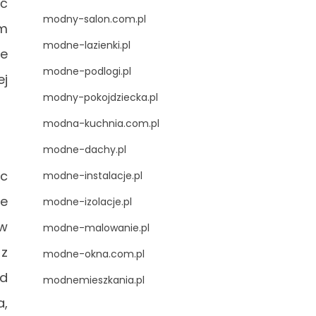
ać
modny-salon.com.pl
em
modne-lazienki.pl
ne
modne-podlogi.pl
ej
modny-pokojdziecka.pl
modna-kuchnia.com.pl
modne-dachy.pl
ąc
modne-instalacje.pl
ie
modne-izolacje.pl
w
modne-malowanie.pl
 z
modne-okna.com.pl
od
modnemieszkania.pl
a,