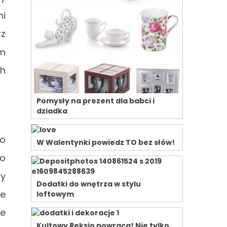
mi
rz
em
ch
Pomysły na prezent dla babci i
dziadka
po
W Walentynki powiedz TO bez słów!
ko
zy
Dodatki do wnętrza w stylu
ie
loftowym
ie
Kultowy Reksio powraca! Nie tylko