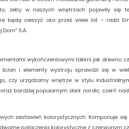
o, żeby w naszych wnętrzach pojawiły się t
e będą cieszyć oko przez wiele lat – radzi Em
 Dom” S.A.
elementami wykończeniowymi takimi jak drewno c
 ścian i elementy wystroju sprawdzi się w wie
ego, czy urządzamy wnętrze w stylu industrialny
coraz bardziej popularnym dark nordic, czerń na
awych zestawień kolorystycznych. Komponuje się
 odważne połączenia kolorystyczne z czerwonym c