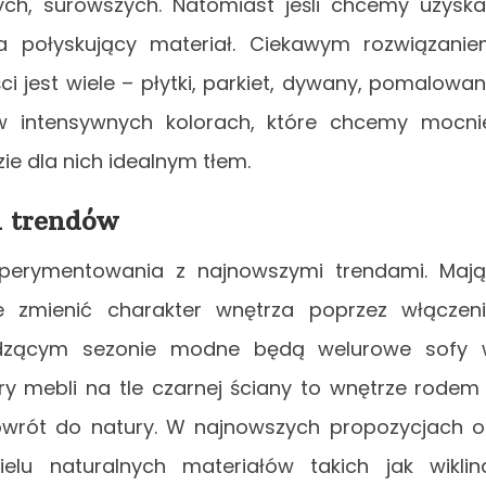
ch, surowszych. Natomiast jeśli chcemy uzysk
a połyskujący materiał. Ciekawym rozwiązani
i jest wiele – płytki, parkiet, dywany, pomalowa
w intensywnych kolorach, które chcemy mocni
e dla nich idealnym tłem.
h trendów
sperymentowania z najnowszymi trendami. Maj
e zmienić charakter wnętrza poprzez włączen
dzącym sezonie modne będą welurowe sofy 
ry mebli na tle czarnej ściany to wnętrze rodem
owrót do natury. W najnowszych propozycjach 
elu naturalnych materiałów takich jak wiklin