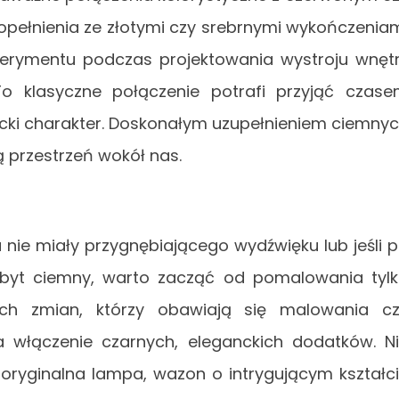
ełnienia ze złotymi czy srebrnymi wykończenia
erymentu podczas projektowania wystroju wnęt
o klasyczne połączenie potrafi przyjąć czas
cki charakter. Doskonałym uzupełnieniem ciemny
ią przestrzeń wokół nas.
 nie miały przygnębiającego wydźwięku lub jeśli 
zbyt ciemny, warto zacząć od pomalowania tyl
nych zmian, którzy obawiają się malowania c
 włączenie czarnych, eleganckich dodatków. N
 oryginalna lampa, wazon o intrygującym kształc