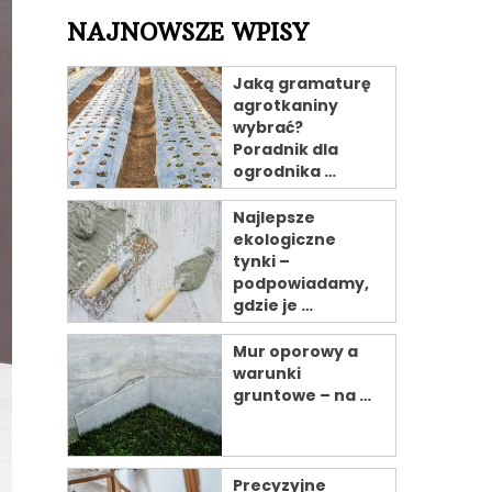
NAJNOWSZE WPISY
Jaką gramaturę
agrotkaniny
wybrać?
Poradnik dla
ogrodnika …
Najlepsze
ekologiczne
tynki –
podpowiadamy,
gdzie je …
Mur oporowy a
warunki
gruntowe – na …
Precyzyjne