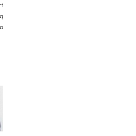
rt
ną
do