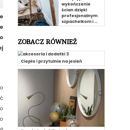
wykończenie
ścian dzięki
profesjonalnym
ie
szpachelkom i …
że
do
ZOBACZ RÓWNIEŻ
j
Ciepło i przytulnie na jesień
ło
yć
ko
ko
nt