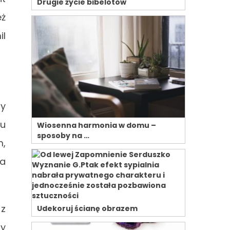
Drugie życie bibelotów
eż
il
zy
lu
Wiosenna harmonia w domu –
sposoby na …
m,
da
 z
Udekoruj ścianę obrazem
zy