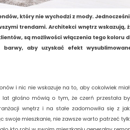
rendów, który nie wychodzi z mody. Jednocześn
zymi trendami. Architekci wnętrz wskazują, 
 klientów, są możliwości włączenia tego koloru 
j barwy, aby uzyskać efekt wysublimowane
onów i nic nie wskazuje na to, aby cokolwiek mia
ku lat głośno mówią o tym, że czerń przestała b
nżacji wnętrz i na stałe zadomowiła się z ja
ąc swoje mieszkanie, nie zawsze warto patrzeć tyl
ało kto robi w swoim mieszkaniu generalny remo