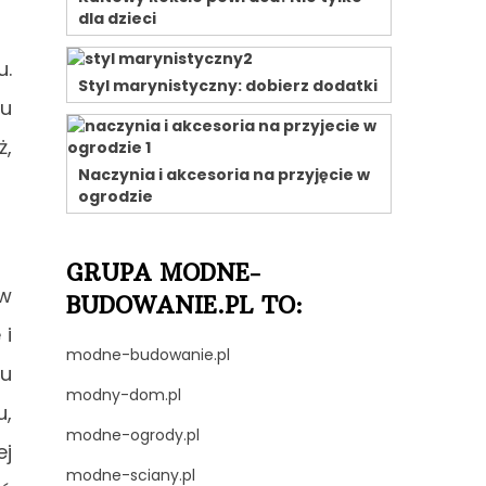
dla dzieci
u.
Styl marynistyczny: dobierz dodatki
ju
ż,
Naczynia i akcesoria na przyjęcie w
ogrodzie
GRUPA MODNE-
 w
BUDOWANIE.PL TO:
 i
modne-budowanie.pl
iu
modny-dom.pl
u,
modne-ogrody.pl
ej
modne-sciany.pl