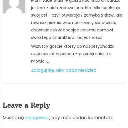
Mam takie wlasnie galki z Kuchinox’u i bardzo
jestem z nich zadowolona. Nie tylko spelniaja
swoj cel – czyli otwieraja / zamykaja drzwi, ale
rowniez pieknie wkomponowaly sie w biale,
drewniane dzwi dodajac calemu domowi
swoistego charakteru i bajecznosci.
Wszyscy goscie ktorzy do nas przychodza
czuja sie jak w palacu – przynajmniej tak
mowia……
Zaloguj się, aby odpowiedzieć
Leave a Reply
Musisz się
zalogować
, aby móc dodać komentarz.