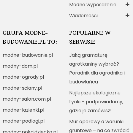
Modne wyposażenie
Wiadomości
GRUPA MODNE-
POPULARNE W
BUDOWANIE.PL TO:
SERWISIE
modne-budowanie.pl
Jaką gramaturę
agrotkaniny wybrać?
modny-dom.pl
Poradnik dla ogrodnika i
modne-ogrody.pl
budowlańca
modne-sciany.pl
Najlepsze ekologiczne
modny-salon.com.pl
tynki – podpowiadamy,
modne-lazienki.pl
gdzie je zamówisz!
modne-podlogi.pl
Mur oporowy a warunki
gruntowe – na co zwrócić
modny-pokojdziecka.pl