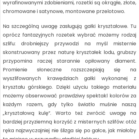
wyrafinowanymi zdobieniami, rozetki są okrągłe, złote,
chromowane i satynowe, montowane przelotowo.
Na szczególną uwagę zasługują gałki kryształowe. Tu
oprócz fantazyjnych rozetek wybrać możemy rodzaj
szlifu: drobniejszy przywodzi na myśl misternie
skonstruowany przez naturę kryształek lodu, grubszy
przypomina raczej starannie opiłowany diament.
Promienie słoneczne rozszczepiają się na
wyszlifowanych krawędziach gałki wykonanej z
kryształu górskiego. Dzięki użyciu takiego materiału
możemy obserwować prawdziwy spektakl kolorów za
każdym razem, gdy tylko światło muśnie naszą
„kryształową kulę”. Warto też zwrócić uwagę na
bardziej przyziemną korzyść z misternych szlifów: otóż
ręka najzwyczajniej nie ślizga się po gałce, jak miałoby