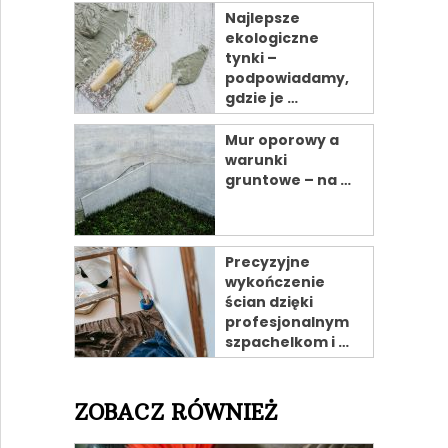
Najlepsze
ekologiczne
tynki –
podpowiadamy,
gdzie je …
Mur oporowy a
warunki
gruntowe – na …
Precyzyjne
wykończenie
ścian dzięki
profesjonalnym
szpachelkom i …
ZOBACZ RÓWNIEŻ