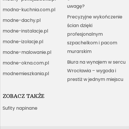
uwagę?
modna-kuchnia.com.pl
Precyzyjne wykończenie
modne-dachy.pl
ścian dzięki
modne-instalacje.pl
profesjonalnym
modne-izolacje.pl
szpachelkom i pacom
murarskim
modne-malowanie.pl
Biura na wynajem w sercu
modne-okna.com.pl
Wrocławia – wygoda i
modnemieszkania.pl
prestiż w jednym miejscu
ZOBACZ TAKŻE
Sufity napinane