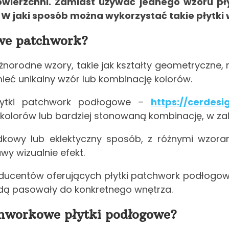
powierzchni. Zamiast używać jednego wzoru pł
W jaki sposób można wykorzystać takie płytki 
owe patchwork?
żnorodne wzory, takie jak kształty geometryczne
eć unikalny wzór lub kombinację kolorów.
płytki patchwork podłogowe –
https://cerdesi
kolorów lub bardziej stonowaną kombinację, w zal
adkowy lub eklektyczny sposób, z różnymi wzora
wy wizualnie efekt.
ducentów oferujących płytki patchwork podłogowe
będą pasowały do konkretnego wnętrza.
chworkowe płytki podłogowe?