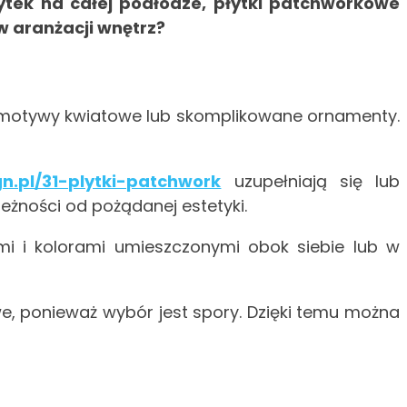
ytek na całej podłodze, płytki patchworkowe
w aranżacji wnętrz?
, motywy kwiatowe lub skomplikowane ornamenty.
gn.pl/31-plytki-patchwork
uzupełniają się lub
eżności od pożądanej estetyki.
mi i kolorami umieszczonymi obok siebie lub w
, ponieważ wybór jest spory. Dzięki temu można