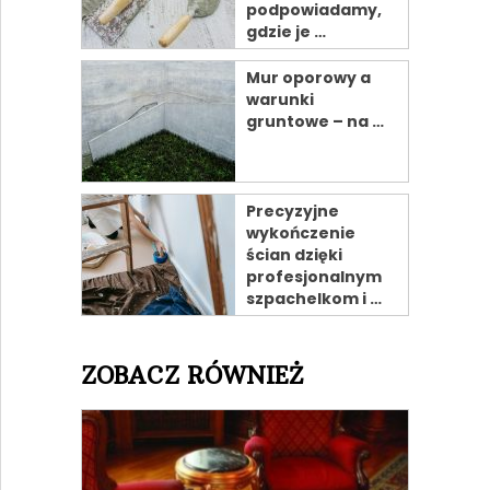
podpowiadamy,
gdzie je …
Mur oporowy a
warunki
gruntowe – na …
Precyzyjne
wykończenie
ścian dzięki
profesjonalnym
szpachelkom i …
ZOBACZ RÓWNIEŻ