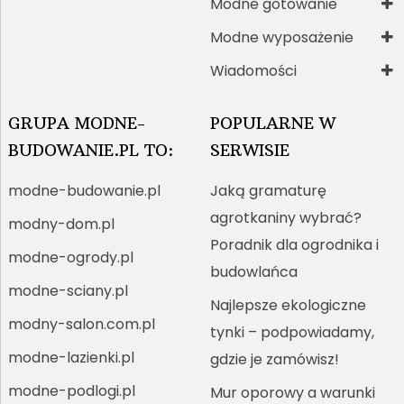
Modne gotowanie
Modne wyposażenie
Wiadomości
GRUPA MODNE-
POPULARNE W
BUDOWANIE.PL TO:
SERWISIE
modne-budowanie.pl
Jaką gramaturę
agrotkaniny wybrać?
modny-dom.pl
Poradnik dla ogrodnika i
modne-ogrody.pl
budowlańca
modne-sciany.pl
Najlepsze ekologiczne
modny-salon.com.pl
tynki – podpowiadamy,
modne-lazienki.pl
gdzie je zamówisz!
modne-podlogi.pl
Mur oporowy a warunki