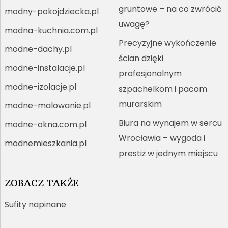
gruntowe – na co zwrócić
modny-pokojdziecka.pl
uwagę?
modna-kuchnia.com.pl
Precyzyjne wykończenie
modne-dachy.pl
ścian dzięki
modne-instalacje.pl
profesjonalnym
modne-izolacje.pl
szpachelkom i pacom
murarskim
modne-malowanie.pl
Biura na wynajem w sercu
modne-okna.com.pl
Wrocławia – wygoda i
modnemieszkania.pl
prestiż w jednym miejscu
ZOBACZ TAKŻE
Sufity napinane