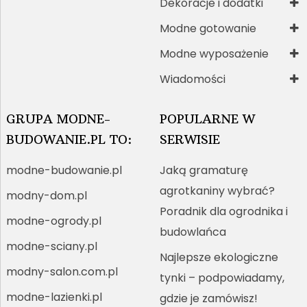
Dekoracje i dodatki
Modne gotowanie
Modne wyposażenie
Wiadomości
GRUPA MODNE-
POPULARNE W
BUDOWANIE.PL TO:
SERWISIE
modne-budowanie.pl
Jaką gramaturę
agrotkaniny wybrać?
modny-dom.pl
Poradnik dla ogrodnika i
modne-ogrody.pl
budowlańca
modne-sciany.pl
Najlepsze ekologiczne
modny-salon.com.pl
tynki – podpowiadamy,
modne-lazienki.pl
gdzie je zamówisz!