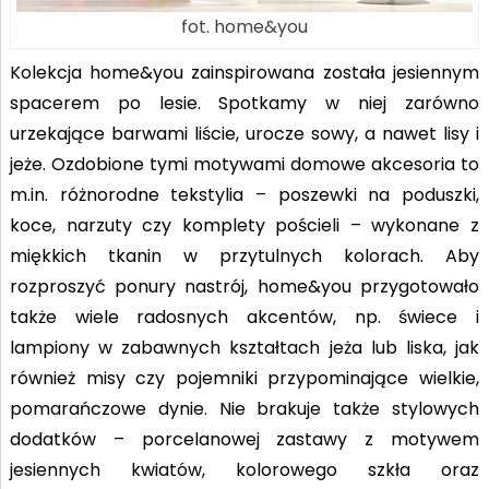
fot. home&you
Kolekcja home&you zainspirowana została jesiennym
spacerem po lesie. Spotkamy w niej zarówno
urzekające barwami liście, urocze sowy, a nawet lisy i
jeże. Ozdobione tymi motywami domowe akcesoria to
m.in. różnorodne tekstylia – poszewki na poduszki,
koce, narzuty czy komplety pościeli – wykonane z
miękkich tkanin w przytulnych kolorach. Aby
rozproszyć ponury nastrój, home&you przygotowało
także wiele radosnych akcentów, np. świece i
lampiony w zabawnych kształtach jeża lub liska, jak
również misy czy pojemniki przypominające wielkie,
pomarańczowe dynie. Nie brakuje także stylowych
dodatków – porcelanowej zastawy z motywem
jesiennych kwiatów, kolorowego szkła oraz