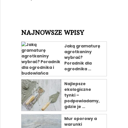
NAJNOWSZE WPISY
Jaką gramaturę
agrotkaniny
wybrać?
Poradnik dla
ogrodnika …
Najlepsze
ekologiczne
tynki –
podpowiadamy,
gdzie je …
Mur oporowy a
warunki