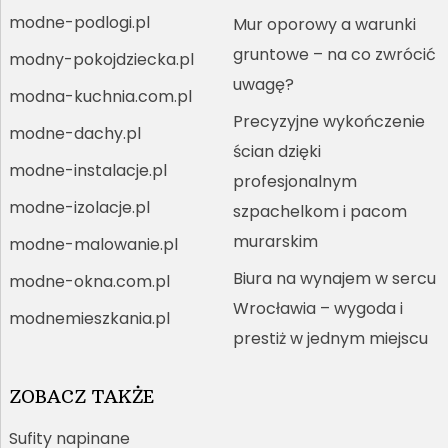
modne-podlogi.pl
Mur oporowy a warunki
gruntowe – na co zwrócić
modny-pokojdziecka.pl
uwagę?
modna-kuchnia.com.pl
Precyzyjne wykończenie
modne-dachy.pl
ścian dzięki
modne-instalacje.pl
profesjonalnym
modne-izolacje.pl
szpachelkom i pacom
murarskim
modne-malowanie.pl
Biura na wynajem w sercu
modne-okna.com.pl
Wrocławia – wygoda i
modnemieszkania.pl
prestiż w jednym miejscu
ZOBACZ TAKŻE
Sufity napinane