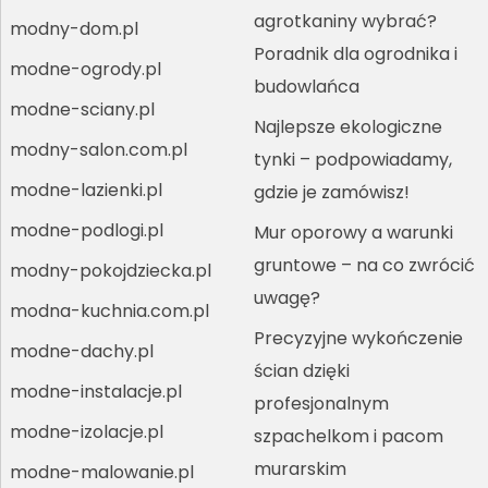
agrotkaniny wybrać?
modny-dom.pl
Poradnik dla ogrodnika i
modne-ogrody.pl
budowlańca
modne-sciany.pl
Najlepsze ekologiczne
modny-salon.com.pl
tynki – podpowiadamy,
modne-lazienki.pl
gdzie je zamówisz!
modne-podlogi.pl
Mur oporowy a warunki
gruntowe – na co zwrócić
modny-pokojdziecka.pl
uwagę?
modna-kuchnia.com.pl
Precyzyjne wykończenie
modne-dachy.pl
ścian dzięki
modne-instalacje.pl
profesjonalnym
modne-izolacje.pl
szpachelkom i pacom
murarskim
modne-malowanie.pl