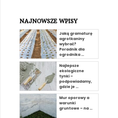
NAJNOWSZE WPISY
Jaką gramaturę
agrotkaniny
wybrać?
Poradnik dla
ogrodnika …
Najlepsze
ekologiczne
tynki –
podpowiadamy,
gdzie je …
Mur oporowy a
warunki
gruntowe – na …