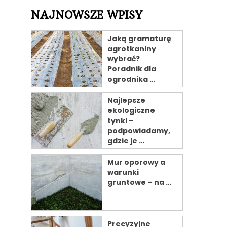
NAJNOWSZE WPISY
Jaką gramaturę
agrotkaniny
wybrać?
Poradnik dla
ogrodnika …
Najlepsze
ekologiczne
tynki –
podpowiadamy,
gdzie je …
Mur oporowy a
warunki
gruntowe – na …
Precyzyjne