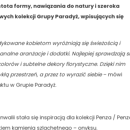
stota formy, nawiązania do natury i szeroka
ych kolekcji Grupy Paradyż, wpisujących się
ykowane kobietom wyróżniają się świeżością i
nalne aranżacje i dodatki. Najlepiej sprawdzają s
orów i subtelne dekory florystyczne. Dzięki nim
ą przestrzeń, a przez to wyrazić siebie
– mówi
ktu w Grupie Paradyż.
walii stała się inspiracją dla kolekcji Penza / Penz
nkiem kamienia szlachetnego – onyksu.