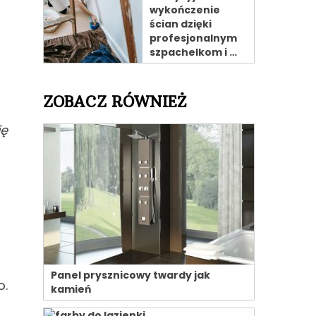
wykończenie
ścian dzięki
profesjonalnym
szpachelkom i …
ZOBACZ RÓWNIEŻ
ię
Panel prysznicowy twardy jak
o.
kamień