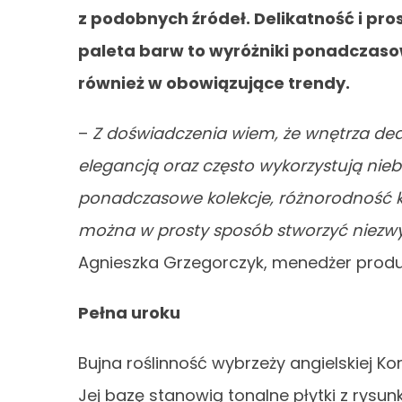
z podobnych źródeł. Delikatność i pro
paleta barw to wyróżniki ponadczasow
również w obowiązujące trendy.
–
Z doświadczenia wiem, że wnętrza ded
elegancją oraz często wykorzystują nieba
ponadczasowe kolekcje, różnorodność kol
można w prosty sposób stworzyć niezwykł
Agnieszka Grzegorczyk, menedżer produ
Pełna uroku
Bujna roślinność wybrzeży angielskiej Korn
Jej bazę stanowią tonalne płytki z rysu